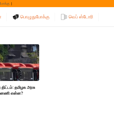
போக்கு
்
பொழுதுபோக்கு
வெப் ஸ்டோரி
 திட்டம்: தமிழக அரசு
ன்னணி என்ன?