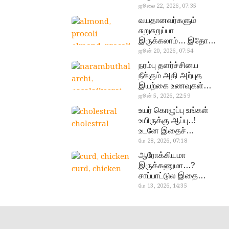
வேண்டிய எளிய 5
ஜூலை 22, 2026, 07:35
டெஸ்ட்!
வயதானவர்களும்
சுறுசுறுப்பா
இருக்கலாம்… இதோ
almond, procoli
சூப்பர் உணவுகள்!
ஜூன் 20, 2026, 07:54
நரம்பு தளர்ச்சியை
நீக்கும் அதி அற்புத
இயற்கை உணவுகள்…
தவற விட்டுறாதீங்க!
ஜூன் 5, 2026, 22:59
narambuthalar
உயர் கொழுப்பு உங்கள்
chi,
உயிருக்கு ஆப்பு..!
cholestral
pasalaikeerai
உடனே இதைச்
செய்யுங்க!
மே 28, 2026, 07:18
ஆரோக்கியமா
இருக்கணுமா…?
curd, chicken
சாப்பாட்டுல இதை
எல்லாம்
மே 13, 2026, 14:35
சேர்த்துடாதீங்க…!