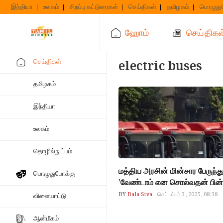
Skip
இந்தியா
உலகம்
சிறப்பு கட்டுரைகள்
செய்திகள்
தமிழகம்
பொழுது
to
content
ஹோம்
செய்திகள
செய்திகள்
electric buses
தமிழகம்
இந்தியா
உலகம்
தொழில்நுட்பம்
மத்திய அரசின் மின்சார பேருந்து
பொழுதுபோக்கு
’வேண்டாம் என சொல்வதன் பி
BY
Bala Siva
செப்டம்பர் 3, 2025, 08:38
விளையாட்டு
ஆன்மீகம்