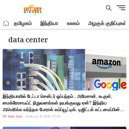
Skip
M
to
e
content
n
.
தமிழகம்
இந்தியா
உலகம்
அழகுக் குறிப்புகள்
u
B
data center
u
t
t
o
n
இந்தியாவில் டேட்டா சென்டர் ஒப்பந்தம்.. அமேசான், கூகுள்,
மைக்ரோசாஃப்ட் நிறுவனங்கள் தயங்குவது ஏன்? இந்திய
அமெரிக்க வர்த்தக போரால் கம்ப்யூட்டிங், டிஜிட்டல் கட்டமைப்பின்
எதிர்கால போக்கில் மாற்றமா? என்ன செய்ய போகிறது இந்தியா?
BY
Bala Siva
அக்டோபர் 8, 2025, 07:50