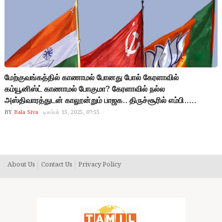
தவெக கூட பயணம் செய்தால் தான் தமிழகத்தில் அரசியல் செய்ய
முடியும்.. இதை உணர்ந்திட்டீங்க.. அப்படித்தானே…
மேற்குவங்கத்தில் காணாமல் போனது போல் கேரளாவில்
கம்யூனிஸ்ட் காணாமல் போகுமா? கேரளாவில் நல்ல
அஸ்திவாரத்துடன் காலூன்றும் பாஜக.. திருச்சூரில் எம்பி..
திருவனந்தபுரத்தில் மேயர்.. 2026 சட்டமன்ற தேர்தலில்
BY
Bala Siva
டிசம்பர் 15, 2025, 07:55
எதிர்க்கட்சி.. 2031ல் ஆட்சி.. இதுவே பாஜகவின் இலக்கு.. கேரள
அரசியலில் விஜய்யின் பங்கு என்ன?
About Us
Contact Us
Privacy Policy