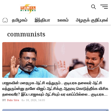
Skip
M
to
e
content
n
.
தமிழகம்
இந்தியா
உலகம்
அழகுக் குறிப்புகள்
u
B
communists
u
t
t
o
n
பாஜகவின் மறைமுக ஆட்சி வந்துரும்.. குடியரசு தலைவர் ஆட்சி
வந்துரும்ன்னு தானே விஜய் ஆட்சிக்கு ஆதரவு கொடுத்தீங்க விசிக
தலைவரே? இப்ப பாஜகவும் ஆட்சியும் வர வாய்ப்பில்லை.. குடியரசு
தலைவர் ஆட்சியும் வர வாய்ப்பில்லை.. நீங்க வெளியே போகலாமே?
BY
Bala Siva
மே 18, 2026, 14:05
ஏன் இன்னும் ஆட்சிக்கு ஆதரவு தர்றீங்க.. ஏன்னா, இனிமேல்