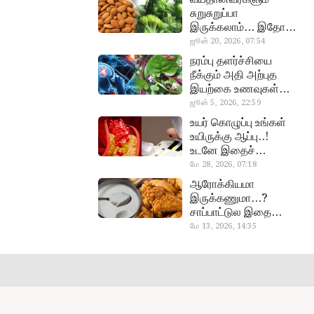
சுறுசுறுப்பா
இருக்கலாம்… இதோ
சூப்பர் உணவுகள்!
ஜூன் 20, 2026, 07:54
almond, procoli
நரம்பு தளர்ச்சியை
நீக்கும் அதி அற்புத
இயற்கை உணவுகள்…
தவற விட்டுறாதீங்க!
ஜூன் 5, 2026, 22:59
narambuthalar
உயர் கொழுப்பு உங்கள்
chi,
உயிருக்கு ஆப்பு..!
pasalaikeerai
உடனே இதைச்
செய்யுங்க!
மே 28, 2026, 07:18
cholestral
ஆரோக்கியமா
இருக்கணுமா…?
சாப்பாட்டுல இதை
எல்லாம்
மே 13, 2026, 14:35
curd, chicken
சேர்த்துடாதீங்க…!