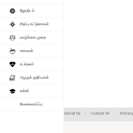
இருந்தது.. இதுவே திமுக, அதிம
வாழைத்தார்கள் காணாமல் போய்வி
ஜோதிடம்
அரசியல்ன்னா என்னன்னு தவெக
கத்துக்கோங்கடா.. அதைவிட்டு சு
சிறப்பு கட்டுரைகள்
தற்குறின்னு புலம்பிகிட்டு…
வாழ்க்கை முறை
சமையல்
உடல்நலம்
அழகுக் குறிப்புகள்
கல்வி
வேலைவாய்ப்பு
About Us
Contact Us
Privacy