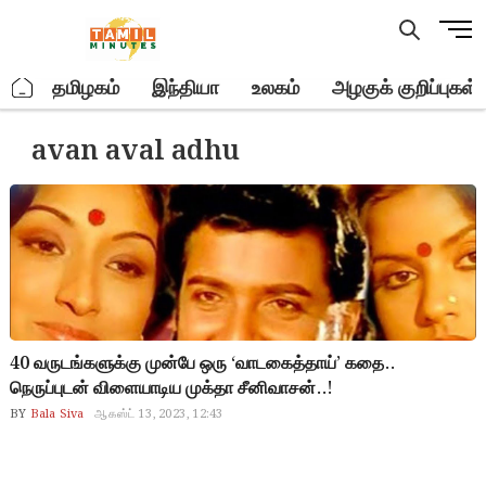
Skip
M
to
e
content
n
.
தமிழகம்
இந்தியா
உலகம்
அழகுக் குறிப்புகள்
u
B
avan aval adhu
u
t
t
o
n
40 வருடங்களுக்கு முன்பே ஒரு ‘வாடகைத்தாய்’ கதை..
நெருப்புடன் விளையாடிய முக்தா சீனிவாசன்..!
BY
Bala Siva
ஆகஸ்ட் 13, 2023, 12:43