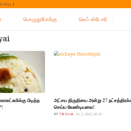
போக்கு
்
பொழுதுபோக்கு
வெப் ஸ்டோரி
yai
ாலட்சுமிக்கு பிடித்த
அட்சய திருதியை அன்று 27 நட்சத்திரக்க
?!
செய்ய வேண்டியவை!
BY
TM Desk
மே 2, 2022, 05:41