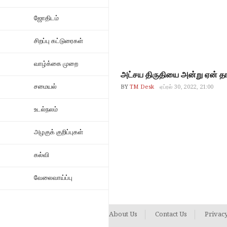
ஜோதிடம்
சிறப்பு கட்டுரைகள்
வாழ்க்கை முறை
அட்சய திருதியை அன்று ஏன் தங்
சமையல்
BY
TM Desk
ஏப்ரல் 30, 2022, 21:00
உடல்நலம்
அழகுக் குறிப்புகள்
கல்வி
வேலைவாய்ப்பு
About Us
Contact Us
Privacy