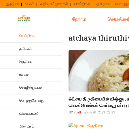
Skip
இந்தியா
உலகம்
சிறப்பு கட்டுரைகள்
செய்திகள்
தமிழகம்
பொழுது
to
content
ஹோம்
செய்திகள
செய்திகள்
atchaya thiruthi
தமிழகம்
இந்தியா
உலகம்
தொழில்நுட்பம்
அட்சய திருதியையில் விஷ்ணு, மக
பொழுதுபோக்கு
வெண்பொங்கல் செய்வது எப்படி
BY
Staff
ஏப்ரல் 20, 2023, 22:57
விளையாட்டு
ஆன்மீகம்