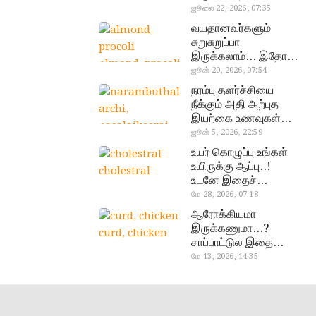
வேண்டிய எளிய 5
ஜூலை 22, 2026, 07:35
டெஸ்ட்!
வயதானவர்களும்
சுறுசுறுப்பா
இருக்கலாம்… இதோ
almond, procoli
சூப்பர் உணவுகள்!
ஜூன் 20, 2026, 07:54
நரம்பு தளர்ச்சியை
நீக்கும் அதி அற்புத
இயற்கை உணவுகள்…
தவற விட்டுறாதீங்க!
ஜூன் 5, 2026, 22:59
narambuthalar
உயர் கொழுப்பு உங்கள்
chi,
உயிருக்கு ஆப்பு..!
cholestral
pasalaikeerai
உடனே இதைச்
செய்யுங்க!
மே 28, 2026, 07:18
ஆரோக்கியமா
இருக்கணுமா…?
curd, chicken
சாப்பாட்டுல இதை
எல்லாம்
மே 13, 2026, 14:35
சேர்த்துடாதீங்க…!