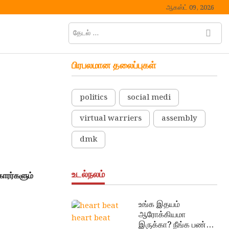
ஆகஸ்ட் 09, 2026
தேடல்
M
…
e
n
பிரபலமான தலைப்புகள்
u
B
u
politics
social medi
t
t
virtual warriers
assembly
o
n
dmk
உடல்நலம்
ாரர்களும்
உங்க இதயம்
ஆரோக்கியமா
heart beat
இருக்கா? நீங்க பண்ண