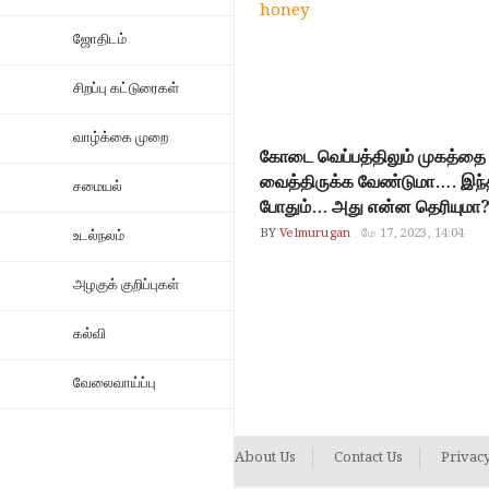
honey
ஜோதிடம்
சிறப்பு கட்டுரைகள்
வாழ்க்கை முறை
கோடை வெப்பத்திலும் முகத்தை
வைத்திருக்க வேண்டுமா…. இந்
சமையல்
போதும்… அது என்ன தெரியுமா
BY
Velmurugan
மே 17, 2023, 14:04
உடல்நலம்
அழகுக் குறிப்புகள்
கல்வி
வேலைவாய்ப்பு
About Us
Contact Us
Privacy