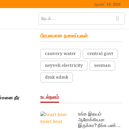
ஆகஸ்ட் 10, 2026
தேடல்
M
…
e
n
பிரபலமான தலைப்புகள்
u
B
u
cauvery water
central govt
t
neyveli electricity
seeman
t
o
dmk admk
n
உடல்நலம்
ச்சனை தீர
உங்க இதயம்
ஆரோக்கியமா
heart beat
இருக்கா? நீங்க பண்ண