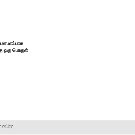
 பளபளப்பாக
த ஒரு பொருள்
?
 Policy