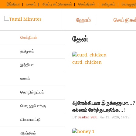
Skip
இந்தியா
உலகம்
சிறப்பு கட்டுரைகள்
செய்திகள்
தமிழகம்
பொழுது
to
content
ஹோம்
செய்திகள
தேன்
செய்திகள்
தமிழகம்
curd, chicken
இந்தியா
உலகம்
தொழில்நுட்பம்
ஆரோக்கியமா இருக்கணுமா…? ச
பொழுதுபோக்கு
எல்லாம் சேர்த்துடாதீங்க…!
BY
Sankar Velu
மே 13, 2026, 14:35
விளையாட்டு
ஆன்மீகம்