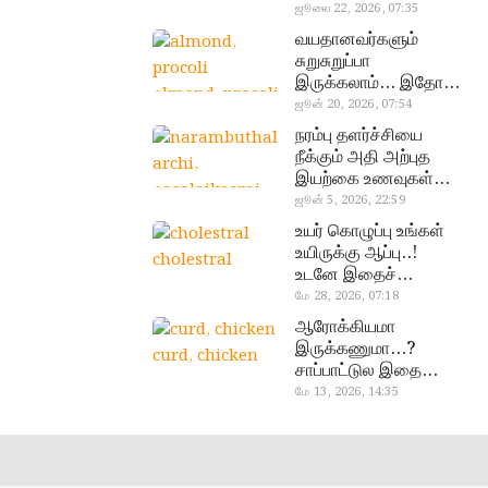
வேண்டிய எளிய 5
ஜூலை 22, 2026, 07:35
டெஸ்ட்!
வயதானவர்களும்
சுறுசுறுப்பா
இருக்கலாம்… இதோ
almond, procoli
சூப்பர் உணவுகள்!
ஜூன் 20, 2026, 07:54
நரம்பு தளர்ச்சியை
நீக்கும் அதி அற்புத
இயற்கை உணவுகள்…
தவற விட்டுறாதீங்க!
ஜூன் 5, 2026, 22:59
narambuthalar
உயர் கொழுப்பு உங்கள்
chi,
உயிருக்கு ஆப்பு..!
cholestral
pasalaikeerai
உடனே இதைச்
செய்யுங்க!
மே 28, 2026, 07:18
ஆரோக்கியமா
இருக்கணுமா…?
curd, chicken
சாப்பாட்டுல இதை
எல்லாம்
மே 13, 2026, 14:35
சேர்த்துடாதீங்க…!