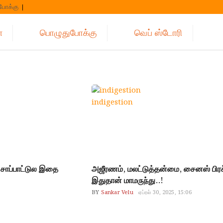
போக்கு
்
பொழுதுபோக்கு
வெப் ஸ்டோரி
indigestion
ாப்பாட்டுல இதை
அஜீரணம், மலட்டுத்தன்மை, சைனஸ் பிர
இதுதான் மாமருந்து..!
BY
Sankar Velu
ஏப்ரல் 30, 2025, 15:06