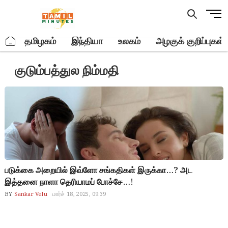
Skip
M
to
e
content
n
.
தமிழகம்
இந்தியா
உலகம்
அழகுக் குறிப்புகள்
u
B
குடும்பத்துல நிம்மதி
u
t
t
o
n
படுக்கை அறையில் இவ்ளோ சங்கதிகள் இருக்கா…? அட
இத்தனை நாளா தெரியாமப் போச்சே…!
BY
Sankar Velu
மார்ச் 18, 2025, 09:39