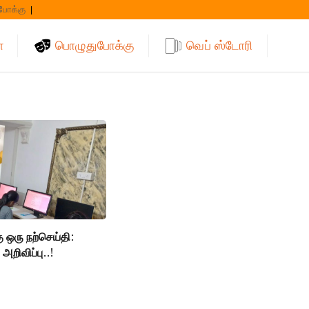
போக்கு
்
பொழுதுபோக்கு
வெப் ஸ்டோரி
 ஒரு நற்செய்தி:
றிவிப்பு..!