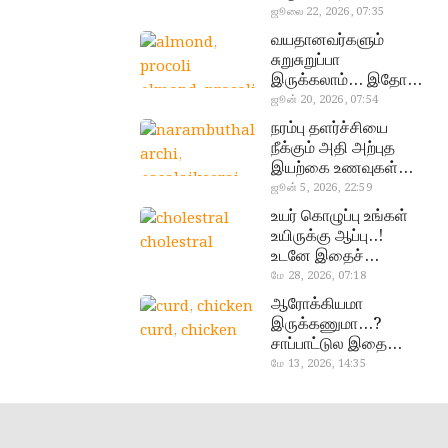
வேண்டிய எளிய 5
ஜூலை 22, 2026, 07:35
டெஸ்ட்!
வயதானவர்களும்
சுறுசுறுப்பா
இருக்கலாம்… இதோ
almond, procoli
சூப்பர் உணவுகள்!
ஜூன் 20, 2026, 07:54
நரம்பு தளர்ச்சியை
நீக்கும் அதி அற்புத
இயற்கை உணவுகள்…
தவற விட்டுறாதீங்க!
ஜூன் 5, 2026, 22:59
narambuthalar
உயர் கொழுப்பு உங்கள்
chi,
உயிருக்கு ஆப்பு..!
cholestral
pasalaikeerai
உடனே இதைச்
செய்யுங்க!
மே 28, 2026, 07:18
ஆரோக்கியமா
இருக்கணுமா…?
curd, chicken
சாப்பாட்டுல இதை
எல்லாம்
மே 13, 2026, 14:35
சேர்த்துடாதீங்க…!