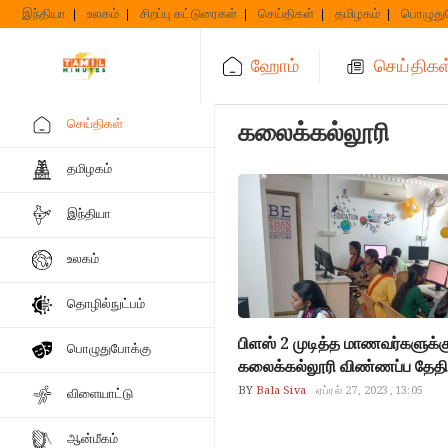
Skip
இந்தியா
உலகம்
சிறப்பு கட்டுரைகள்
செய்திகள்
தமிழகம்
பொழுது
to
content
ஹோம்
செய்திகள
செய்திகள்
கலைக்கல்லூரி
தமிழகம்
இந்தியா
உலகம்
தொழில்நுட்பம்
பிளஸ் 2 முடித்த மாணவர்களுக்கு
பொழுதுபோக்கு
கலைக்கல்லூரி விண்ணப்ப தேதி அ
BY
Bala Siva
ஏப்ரல் 27, 2023, 13:05
விளையாட்டு
ஆன்மீகம்