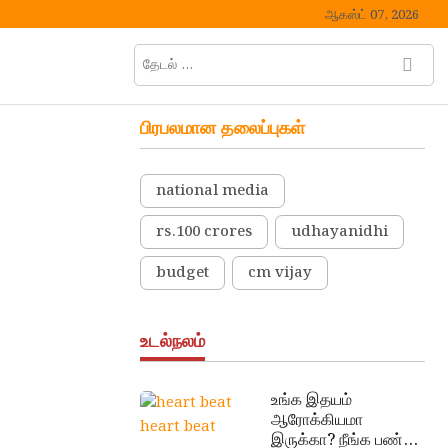
ஆகஸ்ட் 07, 2026
தேடல்
M
…
e
n
பிரபலமான தலைப்புகள்
u
B
u
national media
t
t
rs.100 crores
udhayanidhi
o
n
budget
cm vijay
உடல்நலம்
உங்க இதயம்
ஆரோக்கியமா
heart beat
இருக்கா? நீங்க பண்ண