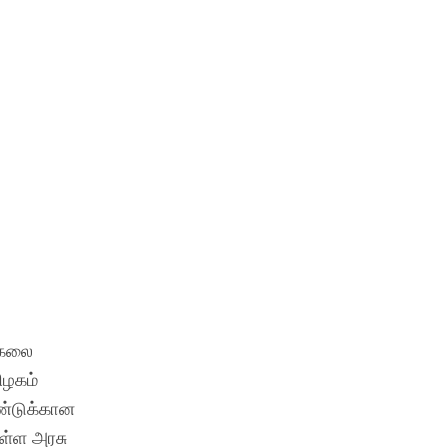
ு கலை
ிழகம்
ண்டுக்கான
ள்ள அரசு