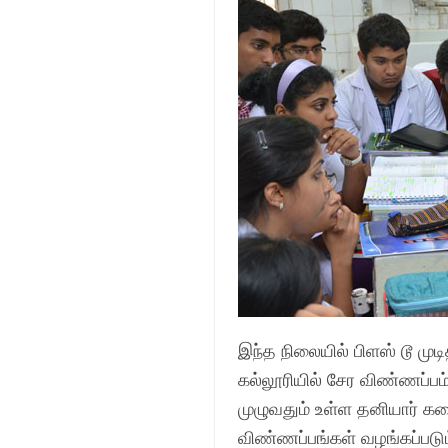
இந்த நிலையில் பிளஸ் டூ முட
கல்லூரியில் சேர விண்ணப்பம
முழுவதும் உள்ள தனியார் க
விண்ணப்பங்கள் வழங்கப்படும