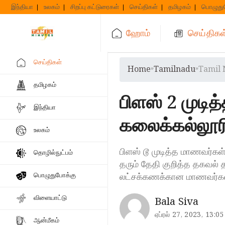
Skip
இந்தியா
உலகம்
சிறப்பு கட்டுரைகள்
செய்திகள்
தமிழகம்
பொழுது
to
content
ஹோம்
செய்திகள
செய்திகள்
Home
»
Tamilnadu
»
Tamil 
தமிழகம்
பிளஸ் 2 முடி
இந்தியா
கலைக்கல்லூரி
உலகம்
பிளஸ் டூ முடித்த மாணவர்கள
தொழில்நுட்பம்
தரும் தேதி குறித்த தகவல் த
லட்சக்கணக்கான மாணவர்கள
பொழுதுபோக்கு
விளையாட்டு
Bala Siva
ஏப்ரல் 27, 2023, 13:05
ஆன்மீகம்