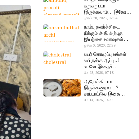
சுறுசுறுப்பா
இருக்கலாம்… இதோ
almond, procoli
சூப்பர் உணவுகள்!
ஜூன் 20, 2026, 07:54
நரம்பு தளர்ச்சியை
நீக்கும் அதி அற்புத
இயற்கை உணவுகள்…
தவற விட்டுறாதீங்க!
ஜூன் 5, 2026, 22:59
narambuthalar
உயர் கொழுப்பு உங்கள்
chi,
உயிருக்கு ஆப்பு..!
cholestral
pasalaikeerai
உடனே இதைச்
செய்யுங்க!
மே 28, 2026, 07:18
ஆரோக்கியமா
இருக்கணுமா…?
சாப்பாட்டுல இதை
எல்லாம்
மே 13, 2026, 14:35
curd, chicken
சேர்த்துடாதீங்க…!