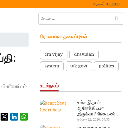
ஆகஸ்ட் 09, 2026
தேடல்
M
…
e
n
பிரபலமான தலைப்புகள்
u
B
u
்தி:
cm vijay
dravidan
t
t
system
tvk govt
politics
o
n
உடல்நலம்
் விண்ணப்பம்
உங்க இதயம்
ஆரோக்கியமா
heart beat
இருக்கா? நீங்க பண்ண
வேண்டிய எளிய 5
ஜூலை 22, 2026, 07:35
டெஸ்ட்!
வயதானவர்களும்