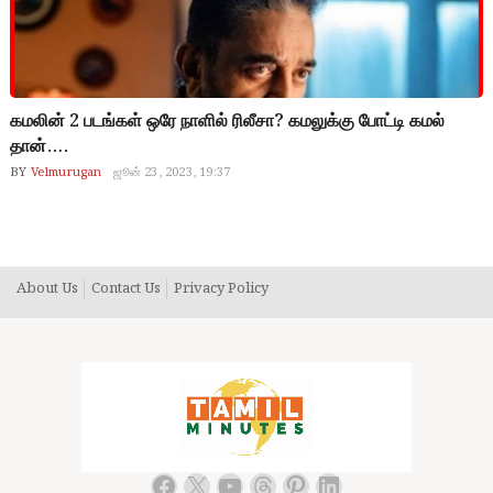
கமலின் 2 படங்கள் ஒரே நாளில் ரிலீசா? கமலுக்கு போட்டி கமல்
தான்….
BY
Velmurugan
ஜூன் 23, 2023, 19:37
About Us
Contact Us
Privacy Policy
Kamal
Facebook
X
YouTube
Threads
Pinterest
LinkedIn