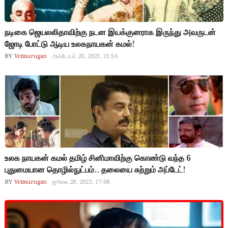
நடிகை ஜெயலலிதாவிற்கு நடன இயக்குனராக இருந்து அவருடன்
ஜோடி போட்டு ஆடிய உலகநாயகன் கமல்!
BY
Velmurugan
அக்டோபர் 20, 2023, 21:56
உலக நாயகன் கமல் தமிழ் சினிமாவிற்கு கொண்டு வந்த 6
புதுமையான தொழில்நுட்பம்.. தலையை சுற்றும் அப்டேட்!
BY
Velmurugan
ஜூலை 28, 2023, 17:08