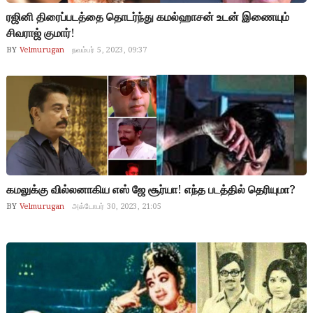
ரஜினி திரைப்படத்தை தொடர்ந்து கமல்ஹாசன் உடன் இணையும்
சிவராஜ் குமார்!
BY
Velmurugan
நவம்பர் 5, 2023, 09:37
கமலுக்கு வில்லனாகிய எஸ் ஜே சூர்யா! எந்த படத்தில் தெரியுமா?
BY
Velmurugan
அக்டோபர் 30, 2023, 21:05