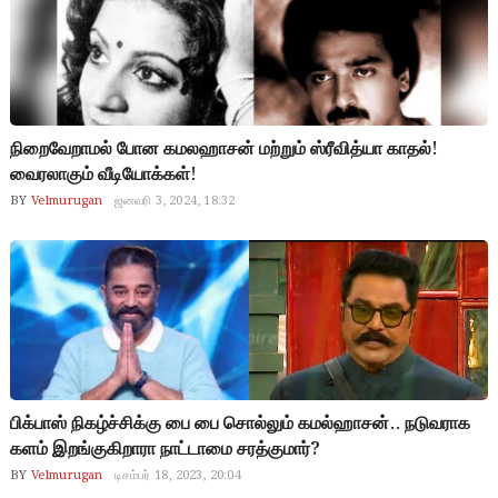
நிறைவேறாமல் போன கமலஹாசன் மற்றும் ஸ்ரீவித்யா காதல்!
வைரலாகும் வீடியோக்கள்!
BY
Velmurugan
ஜனவரி 3, 2024, 18:32
பிக்பாஸ் நிகழ்ச்சிக்கு பை பை சொல்லும் கமல்ஹாசன்.. நடுவராக
களம் இறங்குகிறாரா நாட்டாமை சரத்குமார்?
BY
Velmurugan
டிசம்பர் 18, 2023, 20:04