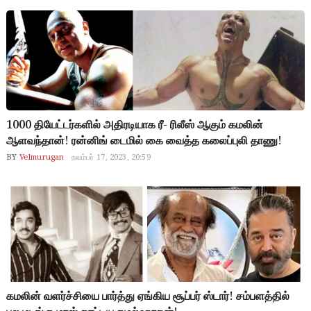
1000 தியேட்டர்களில் அதிரடியாக ரீ- ரிலீஸ் ஆகும் கமலின்
ஆளவந்தான்! ரன்னிங் டைமில் கை வைத்த கலைப்புலி தாணு!
BY
Velmurugan
நவம்பர் 17, 2023, 20:59
கமலின் வளர்ச்சியை பார்த்து ஏங்கிய சூப்பர் ஸ்டார்! சம்பளத்தில்