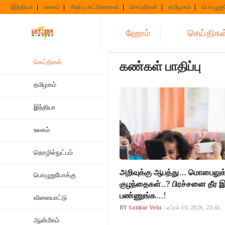
Skip
இந்தியா
உலகம்
சிறப்பு கட்டுரைகள்
செய்திகள்
தமிழகம்
பொழுது
to
content
ஹோம்
செய்திகள
செய்திகள்
கண்கள் பாதிப்பு
தமிழகம்
இந்தியா
உலகம்
தொழில்நுட்பம்
அறிவுக்கு ஆபத்து… மொபைலுக
பொழுதுபோக்கு
குழந்தைகள்..? பிரச்சனை தீ
பண்ணுங்க…!
விளையாட்டு
mobile and childs
BY
Sankar Velu
ஏப்ரல் 10, 2026, 23:41
ஆன்மீகம்