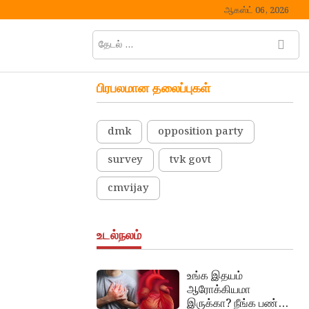
ஆகஸ்ட் 06, 2026
தேடல்
M
…
e
n
பிரபலமான தலைப்புகள்
u
B
u
dmk
opposition party
t
t
survey
tvk govt
o
n
cmvijay
உடல்நலம்
உங்க இதயம்
ஆரோக்கியமா
இருக்கா? நீங்க பண்ண