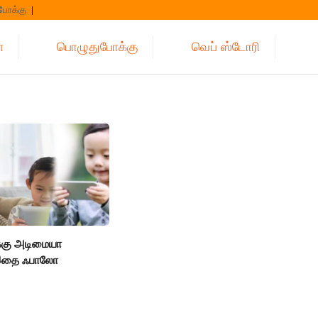
போக்கு
்
பொழுதுபோக்கு
வெப் ஸ்டோரி
்கு அடிமையா
ர இதை ஃபாலோ