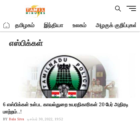
Skip
M
to
e
content
n
.
தமிழகம்
இந்தியா
உலகம்
அழகுக் குறிப்புகள்
u
B
எஸ்பிக்கள்
u
t
t
o
n
6 எஸ்பிக்கள் உள்பட காவல்துறை உயரதிகாரிகள் 20 பேர் அதிரடி
மாற்றம்..!
BY
Bala Siva
டிசம்பர் 30, 2022, 19:52