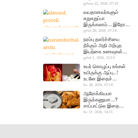
வேண்டிய எளிய 5
ஜூலை 22, 2026, 07:35
டெஸ்ட்!
வயதானவர்களும்
சுறுசுறுப்பா
இருக்கலாம்… இதோ
almond, procoli
சூப்பர் உணவுகள்!
ஜூன் 20, 2026, 07:54
நரம்பு தளர்ச்சியை
நீக்கும் அதி அற்புத
இயற்கை உணவுகள்…
தவற விட்டுறாதீங்க!
ஜூன் 5, 2026, 22:59
narambuthalar
உயர் கொழுப்பு உங்கள்
chi,
உயிருக்கு ஆப்பு..!
pasalaikeerai
உடனே இதைச்
செய்யுங்க!
மே 28, 2026, 07:18
cholestral
ஆரோக்கியமா
இருக்கணுமா…?
சாப்பாட்டுல இதை
எல்லாம்
மே 13, 2026, 14:35
curd, chicken
சேர்த்துடாதீங்க…!