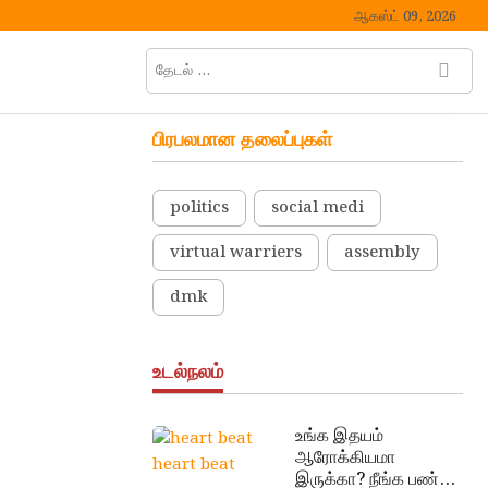
ஆகஸ்ட் 09, 2026
தேடல்
M
…
e
n
பிரபலமான தலைப்புகள்
u
B
u
politics
social medi
t
t
virtual warriers
assembly
o
n
dmk
உடல்நலம்
உங்க இதயம்
ஆரோக்கியமா
heart beat
இருக்கா? நீங்க பண்ண