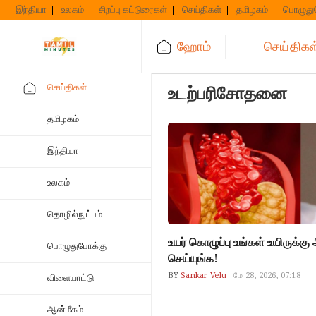
Skip
இந்தியா
உலகம்
சிறப்பு கட்டுரைகள்
செய்திகள்
தமிழகம்
பொழுது
to
content
ஹோம்
செய்திகள
செய்திகள்
உடற்பரிசோதனை
தமிழகம்
இந்தியா
உலகம்
தொழில்நுட்பம்
உயர் கொழுப்பு உங்கள் உயிருக்க
பொழுதுபோக்கு
செய்யுங்க!
BY
Sankar Velu
மே 28, 2026, 07:18
விளையாட்டு
cholestral
ஆன்மீகம்