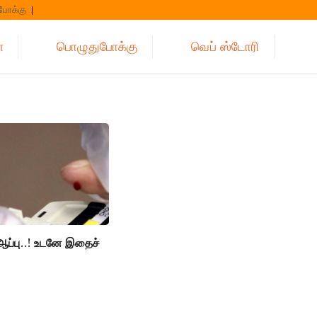
போக்கு
்
பொழுதுபோக்கு
வெப் ஸ்டோரி
ு ஆப்பு..! உடனே இதைச்