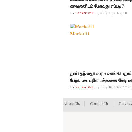
காவலனிடம் பேசுவது எப்படி?
Kannappa nayanar
BY
Sankar Velu
டிசம்பர் 31, 2022, 10:00
Markali1
தாய் தந்தையரை வணங்கியதால் 
பேறு…கடவுளே பக்தனை தேடி வ
BY
Sankar Velu
டிசம்பர் 16, 2022, 17:26
About Us
Contact Us
Privacy