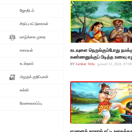
ஜோதிடம்
சிறப்பு கட்டுரைகள்
வாழ்க்கை முறை
கடவுளை நெருங்கும்போது நமக்
சமையல்
கண்ணனுக்குப் பிடித்த உணவு எத
Srikrishna
உடல்நலம்
BY
Sankar Velu
ஜனவரி 11, 2023, 07:58
அழகுக் குறிப்புகள்
கல்வி
வேலைவாய்ப்பு
எமனைக் காலால் எட்டி உதைத்த