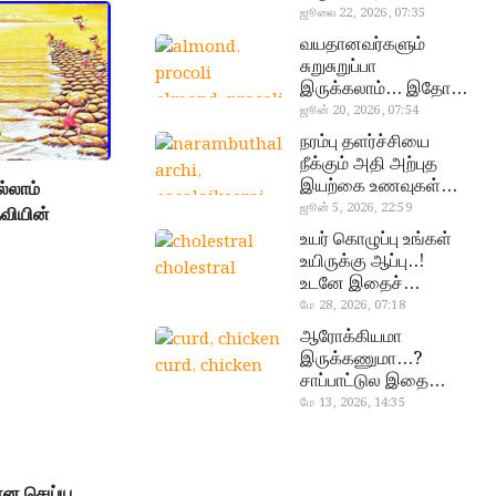
வேண்டிய எளிய 5
ஜூலை 22, 2026, 07:35
டெஸ்ட்!
வயதானவர்களும்
சுறுசுறுப்பா
இருக்கலாம்… இதோ
almond, procoli
சூப்பர் உணவுகள்!
ஜூன் 20, 2026, 07:54
நரம்பு தளர்ச்சியை
நீக்கும் அதி அற்புத
இயற்கை உணவுகள்…
்லாம்
தவற விட்டுறாதீங்க!
ஜூன் 5, 2026, 22:59
வியின்
narambuthalar
உயர் கொழுப்பு உங்கள்
chi,
உயிருக்கு ஆப்பு..!
cholestral
pasalaikeerai
உடனே இதைச்
செய்யுங்க!
மே 28, 2026, 07:18
ஆரோக்கியமா
இருக்கணுமா…?
curd, chicken
சாப்பாட்டுல இதை
எல்லாம்
மே 13, 2026, 14:35
சேர்த்துடாதீங்க…!
்ன செய்ய