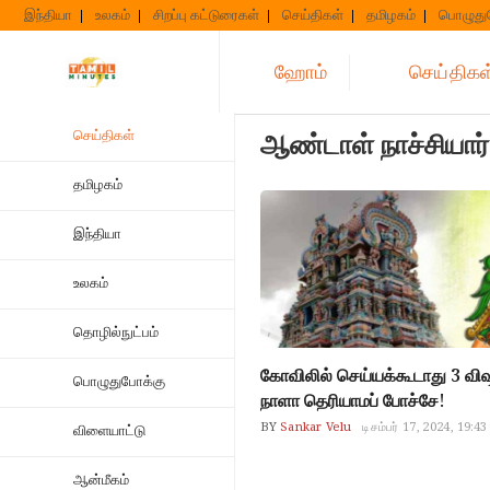
Skip
இந்தியா
உலகம்
சிறப்பு கட்டுரைகள்
செய்திகள்
தமிழகம்
பொழுது
to
content
ஹோம்
செய்திகள
செய்திகள்
ஆண்டாள் நாச்சியார்
தமிழகம்
இந்தியா
உலகம்
தொழில்நுட்பம்
கோவிலில் செய்யக்கூடாது 3 
பொழுதுபோக்கு
நாளா தெரியாமப் போச்சே!
BY
Sankar Velu
டிசம்பர் 17, 2024, 19:43
விளையாட்டு
ஆன்மீகம்