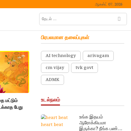
ஆகஸ்ட் 07, 2026
தேடல்
M
…
e
n
பிரபலமான தலைப்புகள்
u
B
u
AI technology
arivagam
t
t
cm vijay
tvk govt
o
n
ADMK
உடல்நலம்
ை மட்டும்
க்காத பேறு
உங்க இதயம்
ஆரோக்கியமா
heart beat
இருக்கா? நீங்க பண்ண