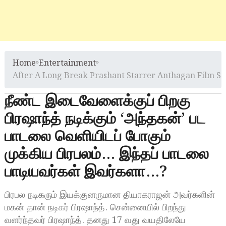
Home
»
Entertainment
»
After A Long Break Prashant Starrer Anthagan Film So
நீண்ட இடைவேளைக்குப் பிறகு
பிரஷாந்த் நடிக்கும் ‘அந்தகன்’ பட
பாடலை வெளியிடப் போகும்
முக்கிய பிரபலம்… இந்தப் பாடலை
பாடியவர்கள் இவர்களா…?
பிரபல நடிகரும் இயக்குனருமான தியாகராஜன் அவர்களின்
மகன் தான் நடிகர் பிரஷாந்த். சென்னையில் பிறந்து
வளர்ந்தவர் பிரஷாந்த். தனது 17 வது வயதிலேயே