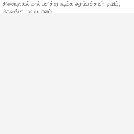
திரையுலகில் கால் பதித்து நடிக்க ஆரம்பித்தவர். தமிழ்,
தெலுங்கு, மலையாளம்,…
Meena
ஜூலை 22, 2024, 22:52
10:52 மணி