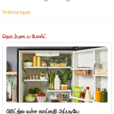
Velmurugan
தொடர்புடைய போஸ்ட்
பிரிட்ஜ்ல வச்ச காய்கறி அப்படியே