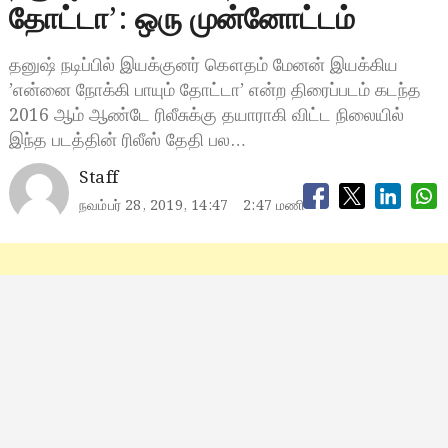
தோட்டா’: ஒரு முன்னோட்டம்
தனுஷ் நடிப்பில் இயக்குனர் கௌதம் மேனன் இயக்கிய
’என்னை நோக்கி பாயும் தோட்டா’ என்ற திரைப்படம் கடந்த
2016 ஆம் ஆண்டே ரிலீசுக்கு தயாராகி விட்ட நிலையில்
இந்த படத்தின் ரிலீஸ் தேதி பல…
Staff
நவம்பர் 28, 2019, 14:47
2:47 மணி