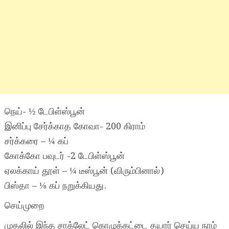
நெய்- ½ டேபிள்ஸ்பூன்
இனிப்பு சேர்க்காத கோவா- 200 கிராம்
சர்க்கரை – ¼ கப்
கோக்கோ பவுடர் -2 டேபிள்ஸ்பூன்
ஏலக்காய் தூள் – ¼ டீஸ்பூன் (விரும்பினால்)
பிஸ்தா – ⅛ கப் நறுக்கியது.
செய்முறை
முதலில் இந்த சாக்லேட் கொழுக்கட்டை தயார் செய்ய நாம்