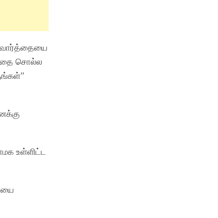
சுவார்த்தையை
ன்பதை சொல்ல
ுங்கள்”
னக்கு
ாமக உள்ளிட்ட
தியை