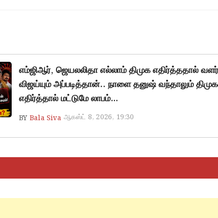
எம்ஜிஆர், ஜெயலலிதா எல்லாம் திமுக எதிர்த்ததால் வளர்ந
விஜய்யும் அப்படித்தான்.. நாளை தனுஷ் வந்தாலும் திம
எதிர்த்தால் மட்டுமே லாபம்…
ஆகஸ்ட் 8, 2026, 19:30
BY
Bala Siva