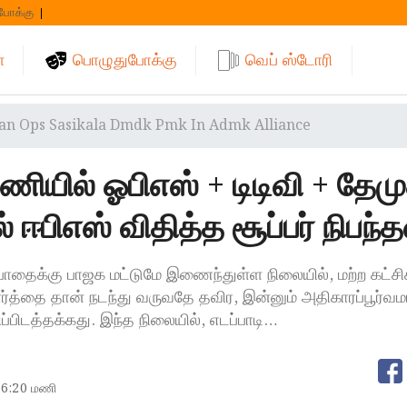
போக்கு
்
பொழுதுபோக்கு
வெப் ஸ்டோரி
an Ops Sasikala Dmdk Pmk In Admk Alliance
ணியில் ஓபிஎஸ் + டிடிவி + தேம
ஈபிஎஸ் விதித்த சூப்பர் நிபந்
தைக்கு பாஜக மட்டுமே இணைந்துள்ள நிலையில், மற்ற கட்சி
ர்த்தை தான் நடந்து வருவதே தவிர, இன்னும் அதிகாரப்பூர்வ
பிடத்தக்கது. இந்த நிலையில், எடப்பாடி…
6:20 மணி