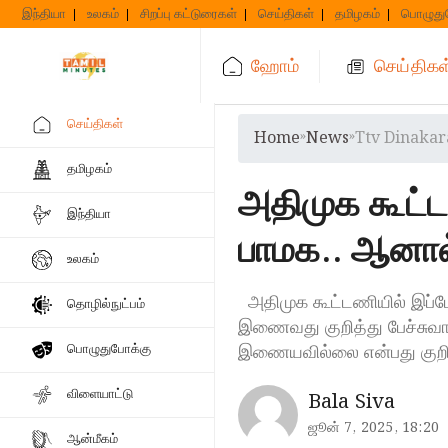
Skip
இந்தியா
உலகம்
சிறப்பு கட்டுரைகள்
செய்திகள்
தமிழகம்
பொழுது
to
content
ஹோம்
செய்திகள
செய்திகள்
Home
»
News
»
Ttv Dinakar
தமிழகம்
அதிமுக கூட்ட
இந்தியா
பாமக.. ஆனால் 
உலகம்
அதிமுக கூட்டணியில் இப்போ
தொழில்நுட்பம்
இணைவது குறித்து பேச்சுவா
இணையவில்லை என்பது குறிப்
பொழுதுபோக்கு
விளையாட்டு
Bala Siva
ஜூன் 7, 2025, 18:20
ஆன்மீகம்