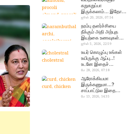
சுறுசுறுப்பா
இருக்கலாம்… இதோ
almond, procoli
சூப்பர் உணவுகள்!
ஜூன் 20, 2026, 07:54
நரம்பு தளர்ச்சியை
நீக்கும் அதி அற்புத
இயற்கை உணவுகள்…
தவற விட்டுறாதீங்க!
ஜூன் 5, 2026, 22:59
narambuthalar
உயர் கொழுப்பு உங்கள்
chi,
உயிருக்கு ஆப்பு..!
cholestral
pasalaikeerai
உடனே இதைச்
செய்யுங்க!
மே 28, 2026, 07:18
ஆரோக்கியமா
இருக்கணுமா…?
curd, chicken
சாப்பாட்டுல இதை
எல்லாம்
மே 13, 2026, 14:35
சேர்த்துடாதீங்க…!