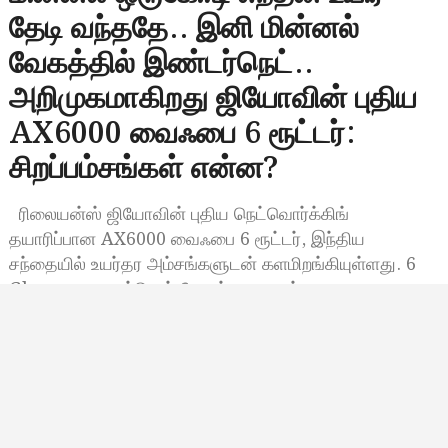
தேடி வந்ததே.. இனி மின்னல்
வேகத்தில் இண்டர்நெட்..
அறிமுகமாகிறது ஜியோவின் புதிய
AX6000 வைஃபை 6 ரூட்டர்:
சிறப்பம்சங்கள் என்ன?
ரிலையன்ஸ் ஜியோவின் புதிய நெட்வொர்க்கிங்
தயாரிப்பான AX6000 வைஃபை 6 ரூட்டர், இந்திய
சந்தையில் உயர்தர அம்சங்களுடன் களமிறங்கியுள்ளது. 6
Gbps வரை வயர்லெஸ் வேகத்தை வழங்க
வடிவமைக்கப்பட்டுள்ள இந்த ரூட்டர், வைஃபை…
Bala Siva
ஜூன் 23, 2025, 17:30
5:30 மணி