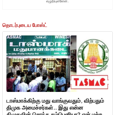
எழுதியுள்ளேன்.
தொடர்புடைய போஸ்ட்
டாஸ்மாக்கிற்கு மது வாங்குவதும், விற்பதும்
திமுக அமைச்சர்கள்.. இது என்ன
திமுகவின் சொந்த கம்பெனியா? ஏன் மற்ற