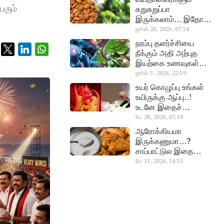
ெரும்
சுறுசுறுப்பா
இருக்கலாம்… இதோ
சூப்பர் உணவுகள்!
ஜூன் 20, 2026, 07:54
almond, procoli
நரம்பு தளர்ச்சியை
நீக்கும் அதி அற்புத
இயற்கை உணவுகள்…
தவற விட்டுறாதீங்க!
ஜூன் 5, 2026, 22:59
narambuthalar
உயர் கொழுப்பு உங்கள்
chi,
உயிருக்கு ஆப்பு..!
pasalaikeerai
உடனே இதைச்
செய்யுங்க!
மே 28, 2026, 07:18
cholestral
ஆரோக்கியமா
இருக்கணுமா…?
சாப்பாட்டுல இதை
எல்லாம்
மே 13, 2026, 14:35
curd, chicken
சேர்த்துடாதீங்க…!