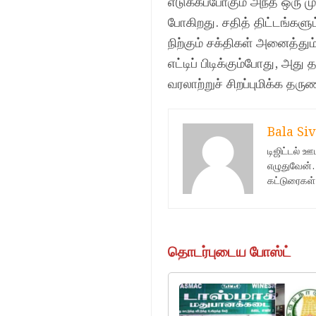
எடுக்கப்போகும் அந்த ஒரு ம
போகிறது. சதித் திட்டங்களும
நிற்கும் சக்திகள் அனைத்து
எட்டிப் பிடிக்கும்போது, அ
வரலாற்றுச் சிறப்புமிக்க 
Bala Siv
டிஜிட்டல் 
எழுதுவேன்.
கட்டுரைகள்
தொடர்புடைய போஸ்ட்