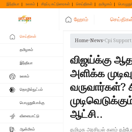
Skip
இந்தியா
உலகம்
சிறப்பு கட்டுரைகள்
செய்திகள்
தமிழகம்
பொழுது
to
content
ஹோம்
செய்திகள
செய்திகள்
Home
»
News
»
Cpi Support
தமிழகம்
விஜய்க்கு ஆத
இந்தியா
அளிக்க முடிவு
உலகம்
வருவார்கள்? 
தொழில்நுட்பம்
முடிவெடுக்கு
பொழுதுபோக்கு
ஆட்சி..
விளையாட்டு
தமிழக அரசியல் களம் தற்போது
ஆன்மீகம்