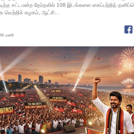
டிந்த சட்டமன்ற தேர்தலில் 108 இடங்களை கைப்பற்றித் தனிப்ப
க வெற்றிக் கழகம், ஆட்சி…
:06 மணி