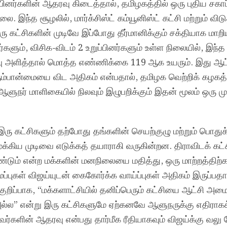
்பினர்களின் ஆதரவு கிடைத்தால், தமிழகத்தில் ஒரு புதிய சகாப
. இந்த சூழலில், மார்க்சிஸ்ட் கம்யூனிஸ்ட் கட்சி மற்றும் வி
 கட்சிகளின் முடிவே இப்போது தீர்மானிக்கும் சக்தியாக மாறி
ினர்களும், விசிக-விடம் 2 உறுப்பினர்களும் உள்ள நிலையில், இந்த
ரவு அளித்தால் மொத்த எண்ணிக்கை 119 ஆக உயரும். இது ஆட
பான்மையை விட அதிகம் என்பதால், தமிழக வெற்றிக் கழகத்
ுநர் மாளிகையில் நிலவும் இழுபறிக்கும் இதன் மூலம் ஒரு முற்
 இரு கட்சிகளும் தற்போது தங்களின் செயற்குழு மற்றும் பொதுக
முக்கிய முடிவை எடுக்கத் தயாராகி வருகின்றன. திராவிடக் கட்
்டும் என்ற மக்களின் மனநிலையை மதித்து, ஒரு மாற்றத்திற்
ைப்புகள் விஜய்யுடன் கைகோர்க்க வாய்ப்புகள் அதிகம் இருப்பத
குறிப்பாக, “மக்களாட்சியில் தனிப்பெரும் கட்சியை ஆட்சி அம
ல” என்று இரு கட்சிகளுமே ஏற்கனவே ஆளுநருக்கு எதிராக
ர்களின் ஆதரவு என்பது தார்மீக ரீதியாகவும் விஜய்க்கு வலு சே