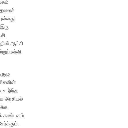
்தம்
டுதலைச்
யுள்ளது.
 இரு
்சி
தின் ஆட்சி
றுப்புள்ளி
்குழு
சிகளின்
காக இந்த
ாக அரசியல்
ைக்க
க் கண்டனம்
ர்க்கும்.