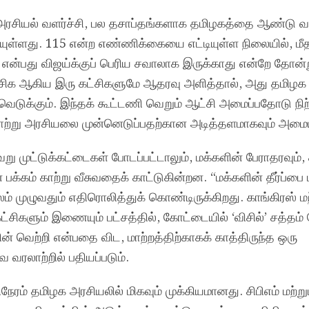
அரசியல் வளர்ச்சி, பல தசாப்தங்களாக தமிழகத்தை ஆண்டு வந
தியுள்ளது. 115 என்ற எண்ணிக்கையை எட்டியுள்ள நிலையில், மீ
ு என்பது விஜய்க்குப் பெரிய சவாலாக இருக்காது என்றே தோன்ற
விசிக ஆகிய இரு கட்சிகளுமே ஆதரவு அளித்தால், அது தமிழக
டுக்கும். இந்தக் கூட்டணி வெறும் ஆட்சி அமைப்பதோடு நிற்
ாற்று அரசியலை முன்னெடுப்பதற்கான அடித்தளமாகவும் அமையு
்வேறு முட்டுக்கட்டைகள் போடப்பட்டாலும், மக்களின் பேராதரவும்,
 பக்கம் காற்று வீசுவதைக் காட்டுகின்றன. “மக்களின் தீர்ப்பை 
 முழுவதும் எதிரொலித்துக் கொண்டிருக்கிறது. காங்கிரஸ் மற்
்சிகளும் இணையும் பட்சத்தில், கோட்டையில் ‘விசில்’ சத்தம் 
் வெற்றி என்பதை விட, மாற்றத்திற்காகக் காத்திருந்த ஒரு
வரலாற்றில் பதியப்படும்.
ரம் தமிழக அரசியலில் மிகவும் முக்கியமானது. சிபிஎம் மற்றும