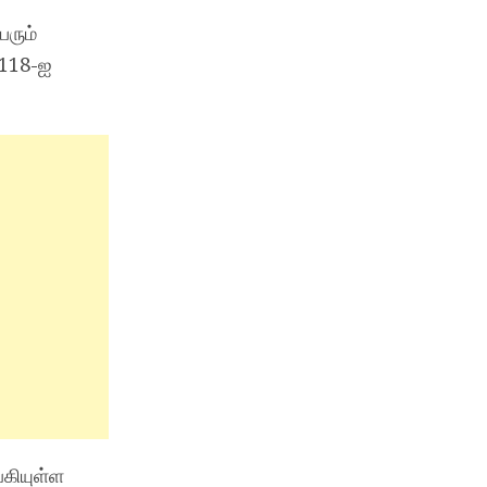
ெரும்
 118-ஐ
்கியுள்ள