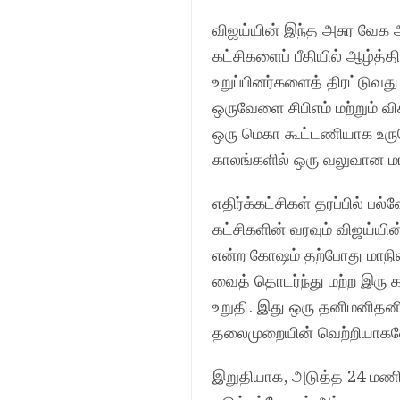
விஜய்யின் இந்த அசுர வேக 
கட்சிகளைப் பீதியில் ஆழ்த்
உறுப்பினர்களைத் திரட்டுவத
ஒருவேளை சிபிஎம் மற்றும் 
ஒரு மெகா கூட்டணியாக உருவெ
காலங்களில் ஒரு வலுவான ம
எதிர்க்கட்சிகள் தரப்பில் பல
கட்சிகளின் வரவும் விஜய்யின்
என்ற கோஷம் தற்போது மாநிலம்
வைத் தொடர்ந்து மற்ற இரு கட
உறுதி. இது ஒரு தனிமனிதனின
தலைமுறையின் வெற்றியாகவே 
இறுதியாக, அடுத்த 24 மணிநே