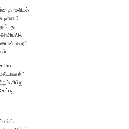
்த திராவிடக்
தமுள்ள 3
ுகிறது.
 அரசியலில்
காமல், வரும்
ம்.
 சிறிய
மதியுங்கள்”
றும் சிபிஐ-
கேட்பது
் விசிக