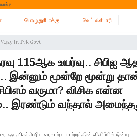
போக்கு
்
பொழுதுபோக்கு
வெப் ஸ்டோரி
 Vijay In Tvk Govt
ரவு 115ஆக உயர்வு.. சிபிஐ ஆ
.. இன்னும் மூன்றே மூன்று தான்
சிபிஎம் வருமா? விசிக என்ன
ம்.. இரண்டும் வந்தால் அமைந்த
 ஒரு மிகப்பெரிய வரலாற்று மாற்றத்தின் விளிம்பில் நின்று