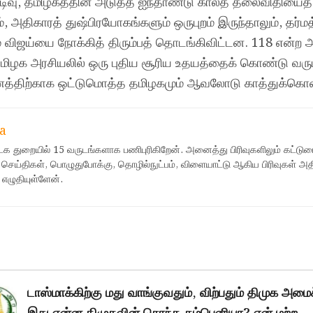
ுடிவு, தமிழகத்தின் அடுத்த ஐந்தாண்டு காலத் தலைவிதியைத் த
், அதிகாரத் துஷ்பிரயோகங்களும் ஒருபுறம் இருந்தாலும், தர்மத
ம் விஜய்யை நோக்கித் திரும்பத் தொடங்கிவிட்டன. 118 என்ற
து தமிழக அரசியலில் ஒரு புதிய சூரிய உதயத்தைக் கொண்டு வரு
தருணத்திற்காக ஒட்டுமொத்த தமிழகமும் ஆவலோடு காத்துக்கொண்
a
ஊடக துறையில் 15 வருடங்களாக பணிபுரிகிறேன். அனைத்து பிரிவுகளிலும் கட்டுர
 செய்திகள், பொழுதுபோக்கு, தொழில்நுட்பம், விளையாட்டு ஆகிய பிரிவுகள் அ
 எழுதியுள்ளேன்.
டாஸ்மாக்கிற்கு மது வாங்குவதும், விற்பதும் திமுக அமைச