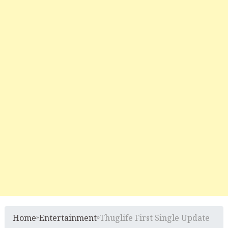
Home
»
Entertainment
»
Thuglife First Single Update