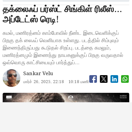
தக்லைஃப் பர்ஸ்ட் சிங்கிள் ரிலீஸ்…
அப்டேட்ஸ் ரெடி!
கமல், மணிரத்னம் காம்போவில் நீண்ட இடைவெளிக்குப்
பிறகு தக் லைஃப் வெளியாக உள்ளது. படத்தில் சிம்புவும்
இணைந்திருப்பது கூடுதல் சிறப்பு. படத்தை கமலும்,
மணிரத்னமும் இணைந்து நாயகனுக்குப் பிறகு வருவதால்
ஒவ்வொரு காட்சியையும் பார்த்துப்…
Sankar Velu
மார்ச் 26, 2025, 22:18
10:18 மணி