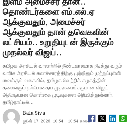
இளம் அமைச்சர் தான்..
தொண்டர்களை எம்.எல்.ஏ
ஆக்குவதும், அமைச்சர்
ஆக்குவதும் தான் தவெகவின்
லட்சியம்.. உறுதியுடன் இருக்கும்
முதல்வர் விஜய்..
தமிழக அரசியல் வரலாற்றில் நீண்டகாலமாக நீடித்து வரும்
வாரிசு அரசியல் கலாச்சாரத்திற்கு முற்றிலும் முற்றுப்புள்ளி
வைக்கும் வகையில், தமிழக வெற்றிக் கழகத்தின்
தலைவரும் தற்போதைய முதலமைச்சருமான விஜய்
அதிரடியான கொள்கை முடிவுகளை அறிவித்துள்ளார்.
தமிழ்நாட்டில்…
Bala Siva
ஜூன் 17, 2026, 10:54
10:54 காலை