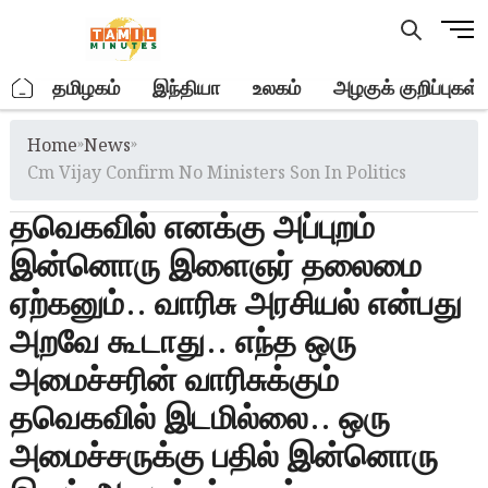
Skip
M
to
e
content
n
.
தமிழகம்
இந்தியா
உலகம்
அழகுக் குறிப்புகள்
u
B
Home
»
News
»
u
t
Cm Vijay Confirm No Ministers Son In Politics
t
தவெகவில் எனக்கு அப்புறம்
o
n
இன்னொரு இளைஞர் தலைமை
ஏற்கனும்.. வாரிசு அரசியல் என்பது
அறவே கூடாது.. எந்த ஒரு
அமைச்சரின் வாரிசுக்கும்
தவெகவில் இடமில்லை.. ஒரு
அமைச்சருக்கு பதில் இன்னொரு