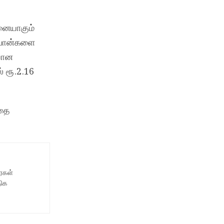
பனையாகும்
 ஐபோன்களை
ியான
் ரூ.2.16
பதை
ைகள்
திக