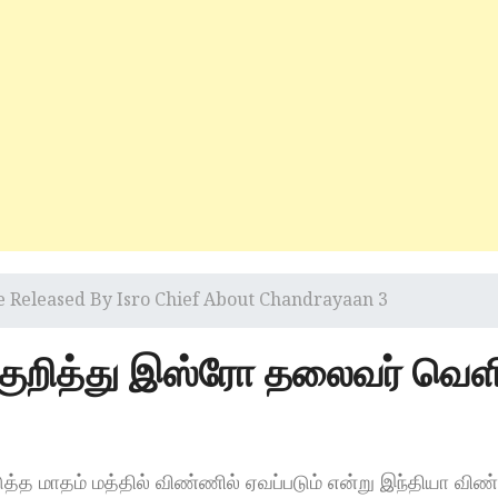
 Released By Isro Chief About Chandrayaan 3
 குறித்து இஸ்ரோ தலைவர் வெளி
த்த மாதம் மத்தில் விண்ணில் ஏவப்படும் என்று இந்தியா வி