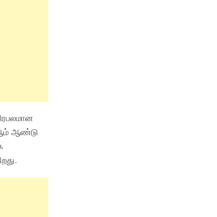
 பிரபலமான
 ஆம் ஆண்டு
க
ிறது.