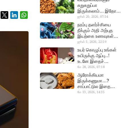
சுறுசுறுப்பா
இருக்கலாம்… இதோ
சூப்பர் உணவுகள்!
ஜூன் 20, 2026, 07:54
almond, procoli
நரம்பு தளர்ச்சியை
நீக்கும் அதி அற்புத
இயற்கை உணவுகள்…
தவற விட்டுறாதீங்க!
ஜூன் 5, 2026, 22:59
narambuthalar
உயர் கொழுப்பு உங்கள்
chi,
உயிருக்கு ஆப்பு..!
pasalaikeerai
உடனே இதைச்
செய்யுங்க!
மே 28, 2026, 07:18
cholestral
ஆரோக்கியமா
இருக்கணுமா…?
சாப்பாட்டுல இதை
எல்லாம்
மே 13, 2026, 14:35
curd, chicken
சேர்த்துடாதீங்க…!