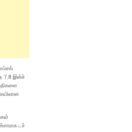
ாம்சங்
த 7.8 இன்ச்
பகுதிகளை
்கையிலான
்கள்
ன்சாராக டச்