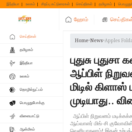
Skip
இந்தியா
உலகம்
சிறப்பு கட்டுரைகள்
செய்திகள்
தமிழகம்
பொழுது
to
content
ஹோம்
செய்திகள
செய்திகள்
Home
»
News
»
Apples Fold
தமிழகம்
புதுசு புதுசா 
இந்தியா
ஆப்பிள் நிறு
உலகம்
மிடில் கிளாஸ்
தொழில்நுட்பம்
முடியாது.. 
பொழுதுபோக்கு
ஆப்பிள் நிறுவனம் மடிக்கக்
விளையாட்டு
ஆய்வாளர் மிங்-சி குவோவின்
ஆன்மீகம்
வெளியாகலாம்! இதன் உற்பத