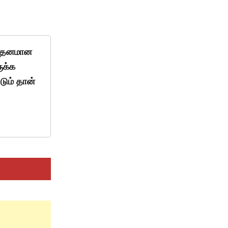
த்தனமான
ுக்க
டும் தான்