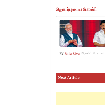
தொடர்புடைய போஸ்ட்
ஆகஸ்ட் 8, 2026
BY
Bala Siva