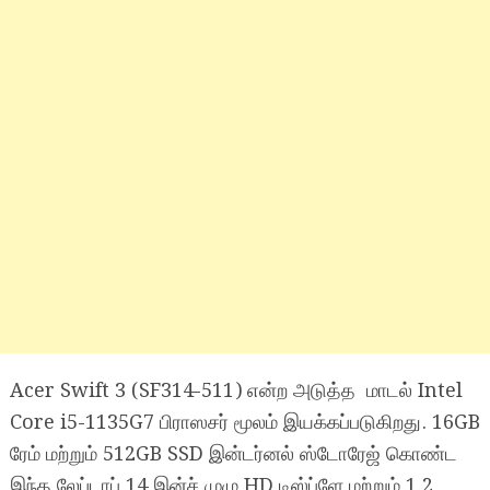
Acer Swift 3 (SF314-511) என்ற அடுத்த மாடல் Intel
Core i5-1135G7 பிராஸசர் மூலம் இயக்கப்படுகிறது. 16GB
ரேம் மற்றும் 512GB SSD இன்டர்னல் ஸ்டோரேஜ் கொண்ட
இந்த லேப்டாப் 14 இன்ச் முழு HD டிஸ்ப்ளே மற்றும் 1.2