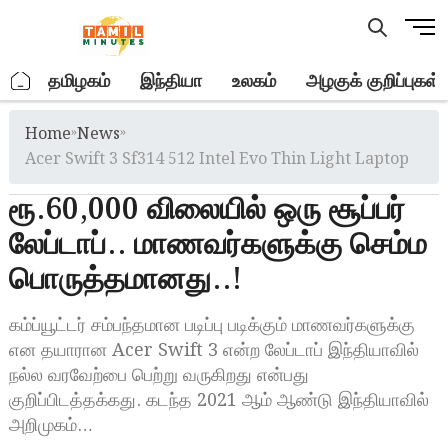
Skip
M
to
e
content
n
.
தமிழகம்
இந்தியா
உலகம்
அழகுக் குறிப்புகள்
u
B
Home
»
News
»
u
t
Acer Swift 3 Sf314 512 Intel Evo Thin Light Laptop
t
ரூ.60,000 விலையில் ஒரு சூப்பர்
o
n
லேப்டாப்.. மாணவர்களுக்கு செம்ம
பொருத்தமானது..!
கம்ப்யூட்டர் சம்பந்தமான படிப்பு படிக்கும் மாணவர்களுக்கு
என தயாரான Acer Swift 3 என்ற லேப்டாப் இந்தியாவில்
நல்ல வரவேற்பை பெற்று வருகிறது என்பது
குறிப்பிடத்தக்கது. கடந்த 2021 ஆம் ஆண்டு இந்தியாவில்
அறிமுகம்…