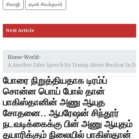
சிவாஜி
நடிகர் சிவக்குமார்
Home
»
World
»
A Another False Speech By Trump About Nuclear In Pa
போரை நிறுத்தியதாக டிரம்ப்
சொன்ன பொய் போல் தான்
பாகிஸ்தானின் அணு ஆயுத
சோதனை.. ஆபரேஷன் சிந்தூர்
நடவடிக்கைக்கு பின் அணு ஆயுதம்
தயாரிக்கும் நிலையில் பாகிஸ்தான்