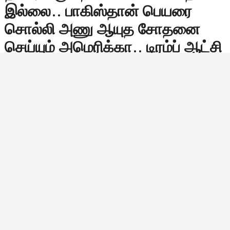
இல்லை.. பாகிஸ்தான் பெயரை
சொல்லி அணு ஆயுத சோதனை
செய்யும் அமெரிக்கா.. டிரம்ப் ஆட்சி
முடிந்தால் தான் உலக நாடுகளுக்கே
விடிவுகாலம்..!
அமெரிக்க அதிபர் டொனால்ட் ட்ரம்ப், பாகிஸ்தான்
ரகசியமாக அணு ஆயுத சோதனைகளை தொடர்வதாகக்
கூறியிருப்பது, அவரது அரசியல் வியூகத்தின் ஒரு பகுதியே
தவிர, முழுமையான உண்மை அல்ல என்ற வலுவான
வாதங்கள் எழுந்துள்ளன. ட்ரம்ப்…
Bala Siva
நவம்பர் 4, 2025, 07:50
7:50 காலை