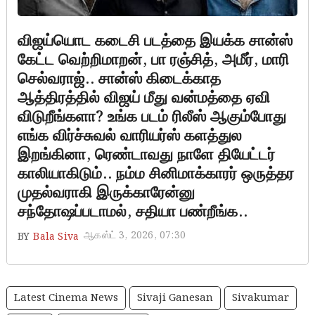
விஜய்யொட கடைசி படத்தை இயக்க சான்ஸ்
கேட்ட வெற்றிமாறன், பா ரஞ்சித், அமீர், மாரி
செல்வராஜ்.. சான்ஸ் கிடைக்காத
ஆத்திரத்தில் விஜய் மீது வன்மத்தை ஏவி
விடுறீங்களா? உங்க படம் ரிலீஸ் ஆகும்போது
எங்க விர்ச்சுவல் வாரியர்ஸ் களத்துல
இறங்கினா, ரெண்டாவது நாளே தியேட்டர்
காலியாகிடும்.. நம்ம சினிமாக்காரர் ஒருத்தர
முதல்வராகி இருக்காரேன்னு
சந்தோஷப்படாமல், சதியா பண்றீங்க..
ஆகஸ்ட் 3, 2026, 07:30
BY
Bala Siva
Latest Cinema News
Sivaji Ganesan
Sivakumar