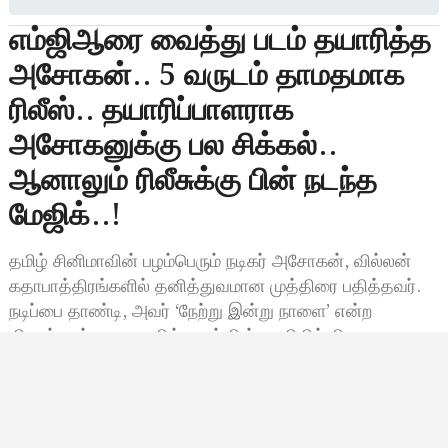
எம்ஜிஆரை வைத்து படம் தயாரித்த
அசோகன்.. 5 வருடம் தாமதமாக
ரிலீஸ்.. தயாரிப்பாளராக
அசோகனுக்கு பல சிக்கல்..
ஆனாலும் ரிலீசுக்கு பின் நடந்த
மேஜிக்..!
தமிழ் சினிமாவின் பழம்பெரும் நடிகர் அசோகன், வில்லன்
கதாபாத்திரங்களில் தனித்துவமான முத்திரை பதித்தவர்.
நடிப்பை தாண்டி, அவர் ‘நேற்று இன்று நாளை’ என்ற
திரைப்படத்தை தயாரித்ததன் பின்னணியில் சில
சுவாரஸ்யமான தகவல்கள் உள்ளன. இந்த…
Bala Siva
செப்டம்பர் 3, 2025, 09:10
9:10 காலை