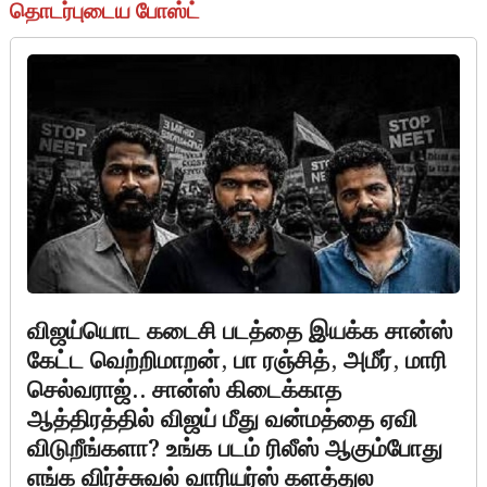
தொடர்புடைய போஸ்ட்
விஜய்யொட கடைசி படத்தை இயக்க சான்ஸ்
கேட்ட வெற்றிமாறன், பா ரஞ்சித், அமீர், மாரி
செல்வராஜ்.. சான்ஸ் கிடைக்காத
ஆத்திரத்தில் விஜய் மீது வன்மத்தை ஏவி
விடுறீங்களா? உங்க படம் ரிலீஸ் ஆகும்போது
எங்க விர்ச்சுவல் வாரியர்ஸ் களத்துல