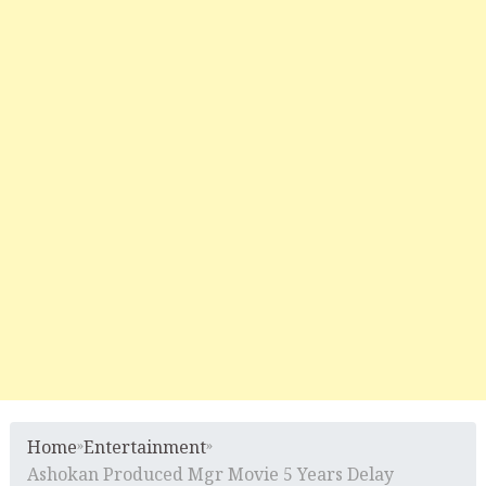
Home
»
Entertainment
»
Ashokan Produced Mgr Movie 5 Years Delay