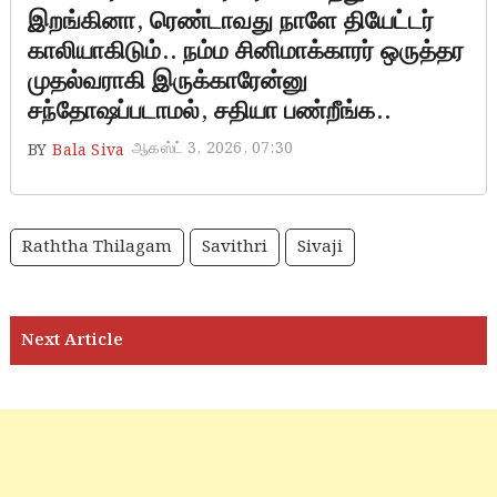
இறங்கினா, ரெண்டாவது நாளே தியேட்டர்
காலியாகிடும்.. நம்ம சினிமாக்காரர் ஒருத்தர
முதல்வராகி இருக்காரேன்னு
சந்தோஷப்படாமல், சதியா பண்றீங்க..
ஆகஸ்ட் 3, 2026, 07:30
BY
Bala Siva
Raththa Thilagam
Savithri
Sivaji