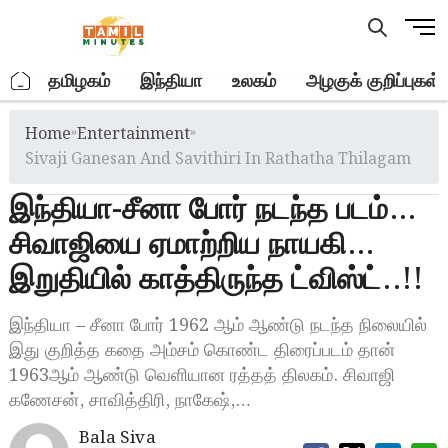
Skip
M
to
e
content
n
.
தமிழகம்
இந்தியா
உலகம்
அழகுக் குறிப்புகள்
u
B
Home
»
Entertainment
»
u
t
Sivaji Ganesan And Savithiri In Rathatha Thilagam
t
இந்தியா-சீனா போர் நடந்த படம்…
o
n
சிவாஜியை ஏமாற்றிய நாயகி…
இறுதியில் காத்திருந்த ட்விஸ்ட்..!!
இந்தியா – சீனா போர் 1962 ஆம் ஆண்டு நடந்த நிலையில்
இது குறித்த கதை அம்சம் கொண்ட திரைப்படம் தான்
1963ஆம் ஆண்டு வெளியான ரத்தத் திலகம். சிவாஜி
கணேசன், சாவித்திரி, நாகேஷ்,…
Bala Siva