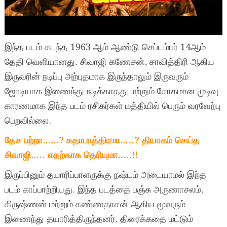
இந்த படம் கடந்த 1963 ஆம் ஆண்டு செப்டம்பர் 14ஆம்
தேதி வெளியானது. சிவாஜி கணேசன், சாவித்திரி ஆகிய
இருவரின் நடிப்பு அற்புதமாக இருந்தாலும் இருவரும்
ஜோடியாக இணைந்து நடிக்காதது மற்றும் சோகமான முடிவு
காரணமாக இந்த படம் ரசிகர்கள் மத்தியில் பெரும் வரவேற்பு
பெறவில்லை.
தேச பற்றா……? கதாபாத்திரமா…..? தியாகம் செய்த
சிவாஜி….. எதற்காக தெரியுமா…..!!
இருப்பினும் தயாரிப்பாளருக்கு நஷ்டம் அடையாமல் இந்த
படம் காப்பாற்றியது. இந்த படத்தை பஞ்சு அருணாசலம்,
கிருஷ்ணன் மற்றும் கண்ணதாசன் ஆகிய மூவரும்
இணைந்து தயாரித்திருந்தனர். திரைக்கதை மட்டும்