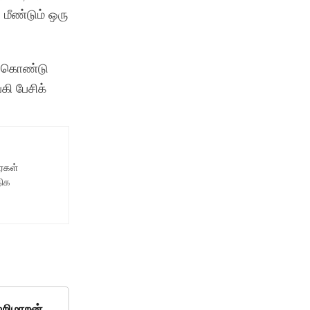
மீண்டும் ஒரு
டு கொண்டு
கி பேசிக்
ைகள்
திக
றிமாறன்,