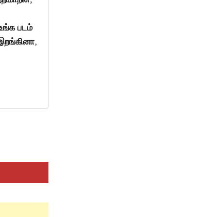
உங்க படம்
 இறங்கினா,