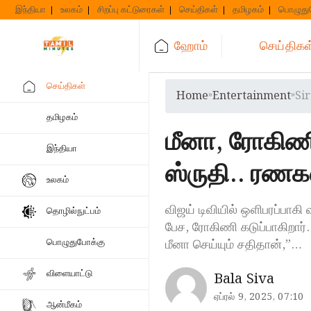
Skip
இந்தியா
உலகம்
சிறப்பு கட்டுரைகள்
செய்திகள்
தமிழகம்
பொழுது
to
content
ஹோம்
செய்திகள
செய்திகள்
Home
»
Entertainment
»
Si
தமிழகம்
மீனா, ரோகிணி
இந்தியா
ஸ்ருதி.. ரண
உலகம்
விஜய் டிவியில் ஒளிபரப்பாகி
தொழில்நுட்பம்
பேச, ரோகிணி கடுப்பாகிறார்.
மீனா செய்யும் சதிதான்,”…
பொழுதுபோக்கு
விளையாட்டு
Bala Siva
ஏப்ரல் 9, 2025, 07:10
ஆன்மீகம்