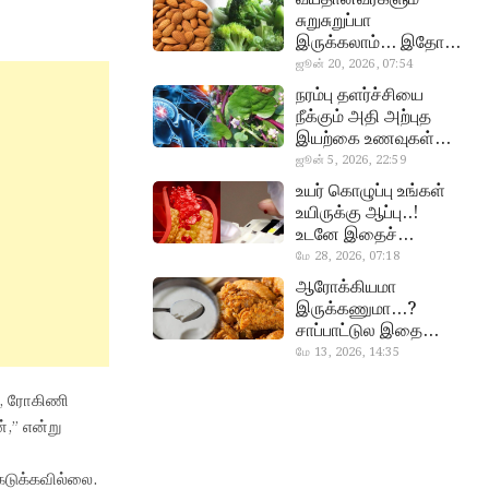
சுறுசுறுப்பா
இருக்கலாம்… இதோ
சூப்பர் உணவுகள்!
ஜூன் 20, 2026, 07:54
almond, procoli
நரம்பு தளர்ச்சியை
நீக்கும் அதி அற்புத
இயற்கை உணவுகள்…
தவற விட்டுறாதீங்க!
ஜூன் 5, 2026, 22:59
narambuthalar
உயர் கொழுப்பு உங்கள்
chi,
உயிருக்கு ஆப்பு..!
pasalaikeerai
உடனே இதைச்
செய்யுங்க!
மே 28, 2026, 07:18
cholestral
ஆரோக்கியமா
இருக்கணுமா…?
சாப்பாட்டுல இதை
எல்லாம்
மே 13, 2026, 14:35
curd, chicken
சேர்த்துடாதீங்க…!
ேச, ரோகிணி
்,” என்று
ெடுக்கவில்லை.