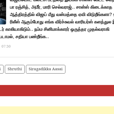
பா ரஞ்சித், அமீர், மாரி செல்வராஜ்.. சான்ஸ் கிடைக்காத
ஆத்திரத்தில் விஜய் மீது வன்மத்தை ஏவி விடுறீங்களா? 
ரிலீஸ் ஆகும்போது எங்க விர்ச்சுவல் வாரியர்ஸ் களத்துல
் காலியாகிடும்.. நம்ம சினிமாக்காரர் ஒருத்தர முதல்வராகி
டாமல், சதியா பண்றீங்க..
, 07:30
i
Shruthi
Siragadikka Aasai