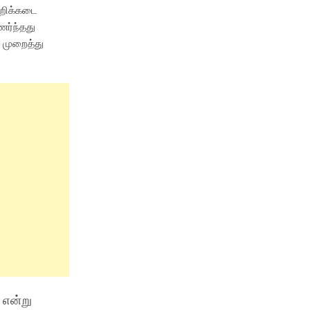
கறிக்கடை
ணர்ந்தது
 முறைத்து
 என்று