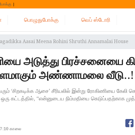
போக்கு
்
பொழுதுபோக்கு
வெப் ஸ்டோரி
ragadikka Aasai Meena Rohini Shruthi Annamalai House
யை அடுத்து பிரச்சனையை கிள
களமாகும் அண்ணாமலை வீடு..!
 வரும் ‘சிறகடிக்க ஆசை’ சீரியலில் இன்று ரோகிணியை கேலி செ
 ஒரு கட்டத்தில், “என்னுடைய நிம்மதியை கெடுப்பதற்காக முத்த
7:10 காலை