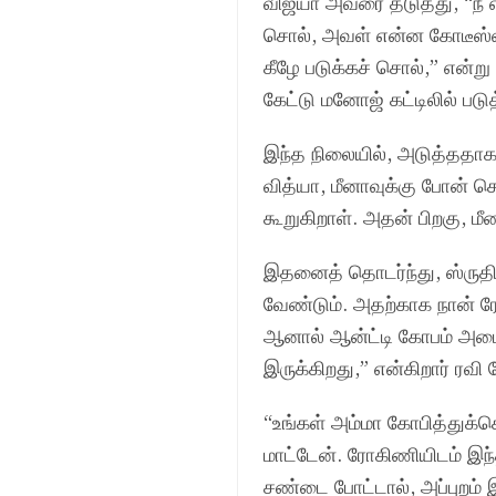
விஜயா அவரை தடுத்து, “நீ 
சொல், அவள் என்ன கோடீஸ்வ
கீழே படுக்கச் சொல்,” என்ற
கேட்டு மனோஜ் கட்டிலில் படு
இந்த நிலையில், அடுத்ததாக 
வித்யா, மீனாவுக்கு போன் செ
கூறுகிறாள். அதன் பிறகு, மீ
இதனைத் தொடர்ந்து, ஸ்ருதி
வேண்டும். அதற்காக நான் ர
ஆனால் ஆன்ட்டி கோபம் அடை
இருக்கிறது,” என்கிறார் ரவி
“உங்கள் அம்மா கோபித்துக்
மாட்டேன். ரோகிணியிடம் இந
சண்டை போட்டால், அப்புறம் இர