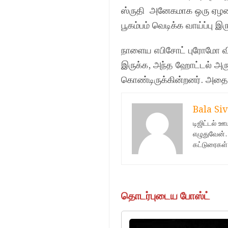
ஸ்ருதி அனேகமாக ஒரு ஏழரைய
பூகம்பம் வெடிக்க வாய்ப்பு இர
நாளைய எபிசோட் புரோமோ வில
இருக்க, அந்த ஹோட்டல் அருக
கொண்டிருக்கின்றனர். அதை ம
Bala Siv
டிஜிட்டல் 
எழுதுவேன்.
கட்டுரைகள்
தொடர்புடைய போஸ்ட்