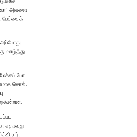
ுக்கச்
ுக்கோ; அவளை
் பேச்சைக்
. அப்போது
கு வாழ்த்து
மேக்கப் போட
ாளமாக சொல்.
பு
ெறுகின்றன.
யப்பட
்மா ஏதாவது
க்கிறார்.