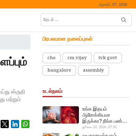
ஆகஸ்ட் 07, 2026
தேடல்
M
…
e
n
பிரபலமான தலைப்புகள்
u
B
u
ப்பும்
cho
cm vijay
tvk govt
t
t
bangalore
assembly
o
n
உடல்நலம்
ய்து ஸ்ருதி
ு மற்றும்
உங்க இதயம்
ஆரோக்கியமா
இருக்கா? நீங்க பண்ண
வேண்டிய எளிய 5
ஜூலை 22, 2026, 07:35
heart beat
டெஸ்ட்!
வயதானவர்களும்