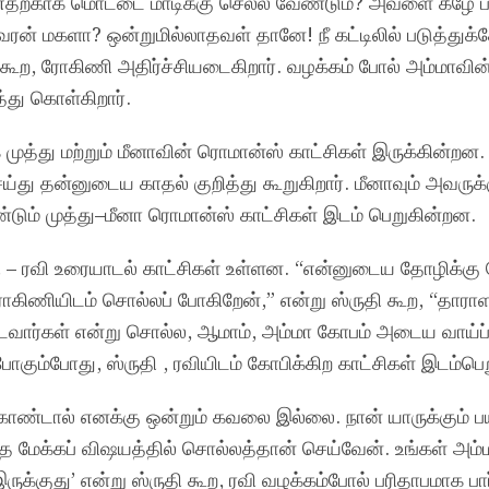
எதற்காக மொட்டை மாடிக்கு செல்ல வேண்டும்? அவளை கீழே பட
ரன் மகளா? ஒன்றுமில்லாதவள் தானே! நீ கட்டிலில் படுத்த
ு கூற, ரோகிணி அதிர்ச்சியடைகிறார். வழக்கம் போல் அம்மாவின
த்து கொள்கிறார்.
முத்து மற்றும் மீனாவின் ரொமான்ஸ் காட்சிகள் இருக்கின்றன
ய்து தன்னுடைய காதல் குறித்து கூறுகிறார். மீனாவும் அவருக்
ண்டும் முத்து–மீனா ரொமான்ஸ் காட்சிகள் இடம் பெறுகின்றன.
 – ரவி உரையாடல் காட்சிகள் உள்ளன. “என்னுடைய தோழிக்கு 
ோகிணியிடம் சொல்லப் போகிறேன்,” என்று ஸ்ருதி கூற, “தார
வார்கள் என்று சொல்ல, ஆமாம், அம்மா கோபம் அடைய வாய்ப்
 போகும்போது, ஸ்ருதி , ரவியிடம் கோபிக்கிற காட்சிகள் இடம்ப
கொண்டால் எனக்கு ஒன்றும் கவலை இல்லை. நான் யாருக்கும் ப
்த மேக்கப் விஷயத்தில் சொல்லத்தான் செய்வேன். உங்கள் அம
ுக்குது’ என்று ஸ்ருதி கூற, ரவி வழக்கம்போல் பரிதாபமாக பார்