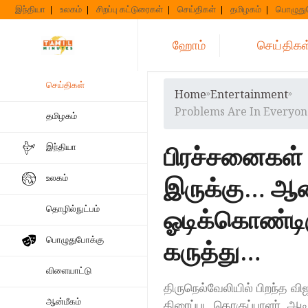
Skip
இந்தியா
உலகம்
சிறப்பு கட்டுரைகள்
செய்திகள்
தமிழகம்
பொழுது
to
content
ஹோம்
செய்திகள
செய்திகள்
Home
»
Entertainment
»
Problems Are In Everyon
தமிழகம்
பிரச்சனைகள் 
இந்தியா
இருக்கு… ஆன
உலகம்
தொழில்நுட்பம்
ஓடிக்கொண்டி
பொழுதுபோக்கு
கருத்து…
விளையாட்டு
திருநெல்வேலியில் பிறந்த வ
ஆன்மீகம்
திரைப்பட தொகுப்பாளர், ஆட