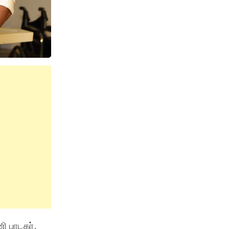
ி பாடகர்,