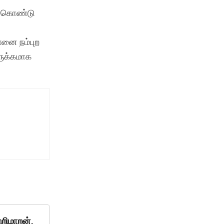
் கொண்டு
னை நம்புற
ருக்கமாக
றிமாறன்,