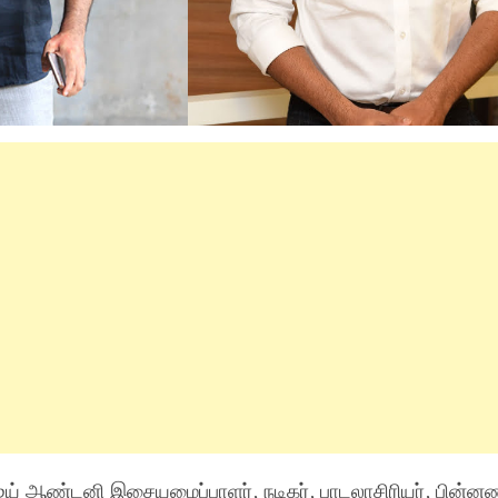
ிஜய் ஆண்டனி இசையமைப்பாளர், நடிகர், பாடலாசிரியர், பின்னண