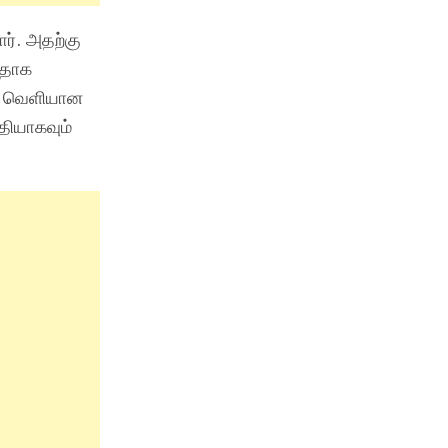
ர். அதற்கு
ரிதாக
டு வெளியான
ீதியாகவும்