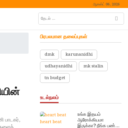
ஆகஸ்ட் 06, 2026
தேடல்
M
…
e
n
பிரபலமான தலைப்புகள்
u
B
u
dmk
karunanidhi
t
t
udhayanidhi
mk stalin
o
n
tn budget
யின்
உடல்நலம்
உங்க இதயம்
ி பாடகர்,
ஆரோக்கியமா
heart beat
இருக்கா? நீங்க பண்ண
ைகளைக்