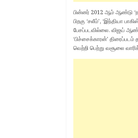
பின்னர் 2012 ஆம் ஆண்டு ‘
பிறகு ‘சலீம்’, ‘இந்தியா பாக
பேசப்படவில்லை. விஜய் ஆண
‘பிச்சைக்காரன்’ திரைப்படம் 
வெற்றி பெற்று வசூலை வாரிக