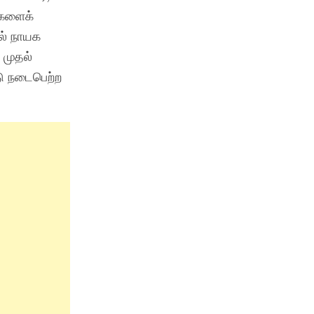
ைகளைக்
ல் நாயக
 முதல்
ு நடைபெற்ற