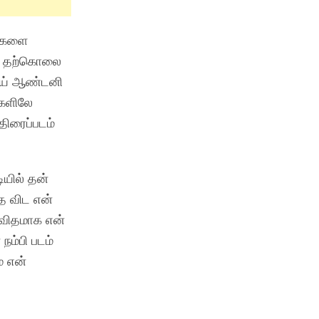
தைகளை
கள் தற்கொலை
ிஜய் ஆண்டனி
்களிலே
திரைப்படம்
ியில் தன்
தை விட என்
த விதமாக என்
நம்பி படம்
் என்