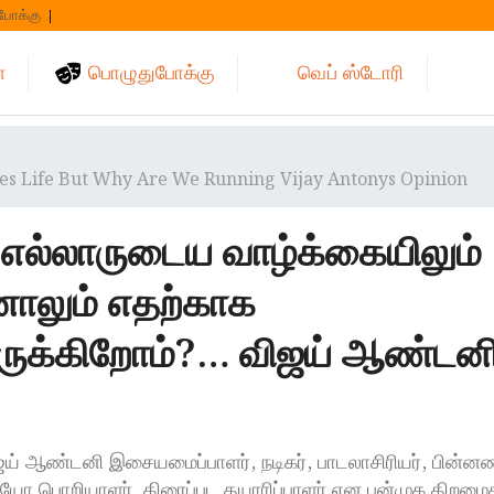
போக்கு
்
பொழுதுபோக்கு
வெப் ஸ்டோரி
es Life But Why Are We Running Vijay Antonys Opinion
எல்லாருடைய வாழ்க்கையிலும்
ாலும் எதற்காக
ருக்கிறோம்?… விஜய் ஆண்டனி
ிஜய் ஆண்டனி இசையமைப்பாளர், நடிகர், பாடலாசிரியர், பின்னண
ியோ பொறியாளர், திரைப்பட தயாரிப்பாளர் என பன்முக திறம