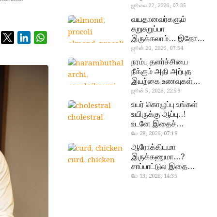
வேண்டிய எளிய 5
ஜூலை 22, 2026, 07:35
டெஸ்ட்!
வயதானவர்களும்
சுறுசுறுப்பா
இருக்கலாம்… இதோ
almond, procoli
சூப்பர் உணவுகள்!
ஜூன் 20, 2026, 07:54
நரம்பு தளர்ச்சியை
நீக்கும் அதி அற்புத
இயற்கை உணவுகள்…
தவற விட்டுறாதீங்க!
ஜூன் 5, 2026, 22:59
narambuthalar
உயர் கொழுப்பு உங்கள்
chi,
உயிருக்கு ஆப்பு..!
cholestral
pasalaikeerai
உடனே இதைச்
செய்யுங்க!
மே 28, 2026, 07:18
ஆரோக்கியமா
இருக்கணுமா…?
curd, chicken
சாப்பாட்டுல இதை
எல்லாம்
மே 13, 2026, 14:35
சேர்த்துடாதீங்க…!