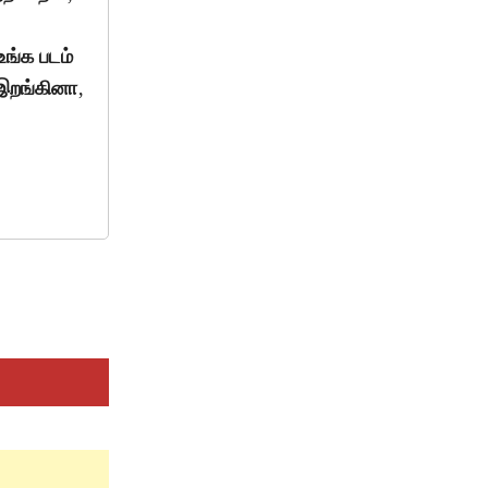
உங்க படம்
 இறங்கினா,