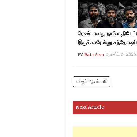
ரெண்டாவது நாளே தியேட்டர
இருக்காரேன்னு சந்தோஷப்ப
ஆகஸ்ட் 3, 2026
BY
Bala Siva
விஜய் ஆண்டனி