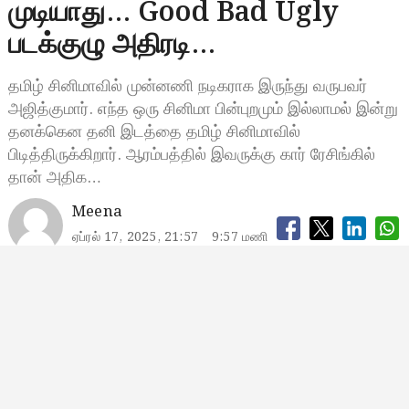
முடியாது… Good Bad Ugly
படக்குழு அதிரடி…
தமிழ் சினிமாவில் முன்னணி நடிகராக இருந்து வருபவர்
அஜித்குமார். எந்த ஒரு சினிமா பின்புறமும் இல்லாமல் இன்று
தனக்கென தனி இடத்தை தமிழ் சினிமாவில்
பிடித்திருக்கிறார். ஆரம்பத்தில் இவருக்கு கார் ரேசிங்கில்
தான் அதிக…
Meena
ஏப்ரல் 17, 2025, 21:57
9:57 மணி