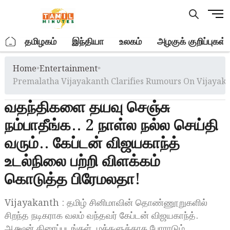
Skip
M
to
e
content
n
.
தமிழகம்
இந்தியா
உலகம்
அழகுக் குறிப்புகள்
u
B
Home
»
Entertainment
»
u
t
Premalatha Vijayakanth Clarifies Rumours On Vijayak
t
வதந்திகளை தயவு செஞ்சு
o
n
நம்பாதீங்க.. 2 நாள்ல நல்ல செய்தி
வரும்.. கேப்டன் விஜயகாந்த்
உடல்நிலை பற்றி விளக்கம்
கொடுத்த பிரேமலதா!
Vijayakanth : தமிழ் சினிமாவின் தொண்ணூறுகளில்
சிறந்த நடிகராக வலம் வந்தவர் கேப்டன் விஜயகாந்த்.
ஆக்ஷன் திரைப்படங்கள், மக்களுக்காக போராடும்