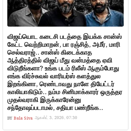
விஜய்யொட கடைசி படத்தை இயக்க சான்ஸ்
கேட்ட வெற்றிமாறன், பா ரஞ்சித், அமீர், மாரி
செல்வராஜ்.. சான்ஸ் கிடைக்காத
ஆத்திரத்தில் விஜய் மீது வன்மத்தை ஏவி
விடுறீங்களா? உங்க படம் ரிலீஸ் ஆகும்போது
எங்க விர்ச்சுவல் வாரியர்ஸ் களத்துல
இறங்கினா, ரெண்டாவது நாளே தியேட்டர்
காலியாகிடும்.. நம்ம சினிமாக்காரர் ஒருத்தர
முதல்வராகி இருக்காரேன்னு
சந்தோஷப்படாமல், சதியா பண்றீங்க..
ஆகஸ்ட் 3, 2026, 07:30
BY
Bala Siva