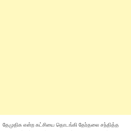
தேமுதிக என்ற கட்சியை தொடங்கி தேர்தலை சந்தித்த