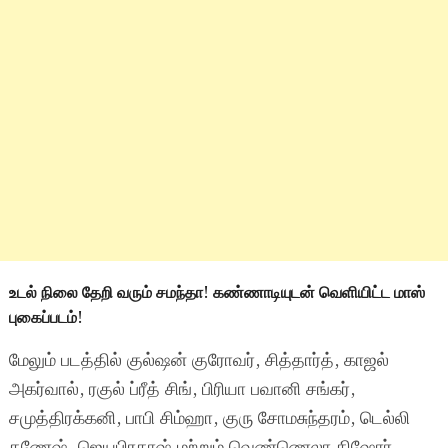
உடல் நிலை தேறி வரும் சமந்தா! கண்ணாடியுடன் வெளியிட்ட மாஸ்
புகைப்படம்!
மேலும் படத்தில் குல்ஷன் குரோவர், சித்தார்த், காஜல்
அகர்வால், ரகுல் ப்ரீத் சிங், பிரியா பவானி சங்கர்,
சமுத்திரக்கனி, பாபி சிம்ஹா, குரு சோமசுந்தரம், டெல்லி
கணேஷ், ஜெயபிரகாஷ் மற்றும் வெண்ணெலா கிஷோர்