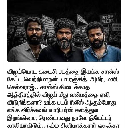
விஜய்யொட கடைசி படத்தை இயக்க சான்ஸ்
கேட்ட வெற்றிமாறன், பா ரஞ்சித், அமீர், மாரி
செல்வராஜ்.. சான்ஸ் கிடைக்காத
ஆத்திரத்தில் விஜய் மீது வன்மத்தை ஏவி
விடுறீங்களா? உங்க படம் ரிலீஸ் ஆகும்போது
எங்க விர்ச்சுவல் வாரியர்ஸ் களத்துல
இறங்கினா, ரெண்டாவது நாளே தியேட்டர்
காலியாகிடும்.. நம்ம சினிமாக்காரர் ஒருத்தர