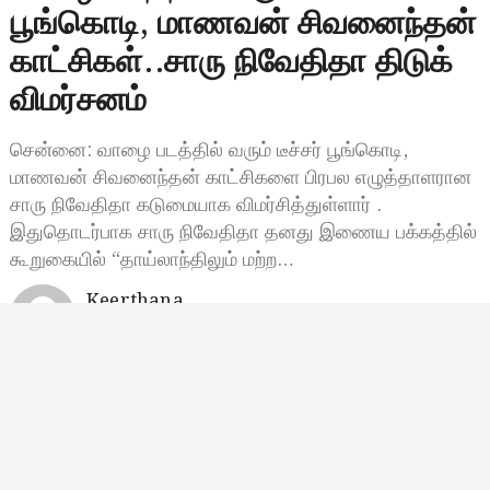
பூங்கொடி, மாணவன் சிவனைந்தன்
காட்சிகள்..சாரு நிவேதிதா திடுக்
விமர்சனம்
சென்னை: வாழை படத்தில் வரும் டீச்சர் பூங்கொடி,
மாணவன் சிவனைந்தன் காட்சிகளை பிரபல எழுத்தாளரான
சாரு நிவேதிதா கடுமையாக விமர்சித்துள்ளார் .
இதுதொடர்பாக சாரு நிவேதிதா தனது இணைய பக்கத்தில்
கூறுகையில் “தாய்லாந்திலும் மற்ற…
Keerthana
செப்டம்பர் 11, 2024, 12:19
12:19 மணி