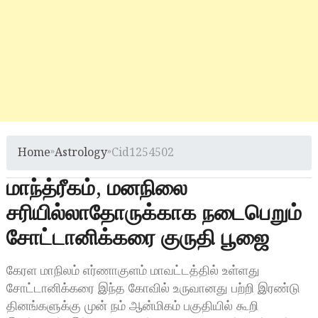
Home
»
Astrology
»
Cid1254502
மாந்த்ரீகம், மனநிலை
சரியில்லாதோருக்காக நடைபெறும்
சோட்டானிக்கரை குருதி பூஜை
கேரள மாநிலம் எர்ணாகுளம் மாவட்டத்தில் உள்ளது
சோட்டானிக்கரை இந்த கோவில் உருவானது பற்றி இரண்டு
தினங்களுக்கு முன் நம் ஆன்மிகம் பகுதியில் கூறி