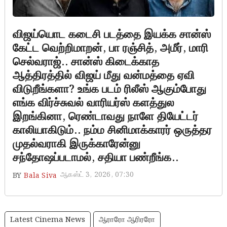
விஜய்யொட கடைசி படத்தை இயக்க சான்ஸ்
கேட்ட வெற்றிமாறன், பா ரஞ்சித், அமீர், மாரி
செல்வராஜ்.. சான்ஸ் கிடைக்காத
ஆத்திரத்தில் விஜய் மீது வன்மத்தை ஏவி
விடுறீங்களா? உங்க படம் ரிலீஸ் ஆகும்போது
எங்க விர்ச்சுவல் வாரியர்ஸ் களத்துல
இறங்கினா, ரெண்டாவது நாளே தியேட்டர்
காலியாகிடும்.. நம்ம சினிமாக்காரர் ஒருத்தர
முதல்வராகி இருக்காரேன்னு
சந்தோஷப்படாமல், சதியா பண்றீங்க..
ஆகஸ்ட் 3, 2026, 07:30
BY
Bala Siva
Latest Cinema News
ஆராரோ ஆரிரரோ