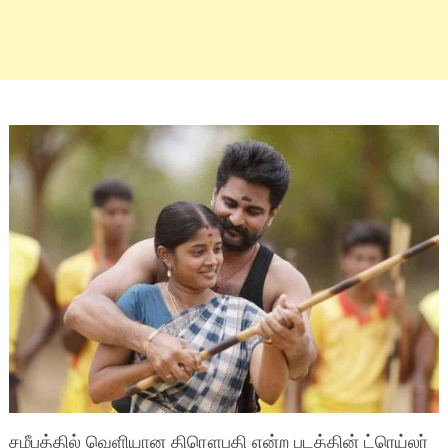
சமீபத்தில் வெளியான திரௌபதி என்ற படத்தின் ட்ரெய்லர்