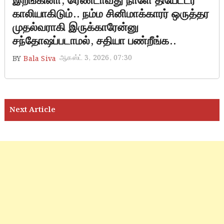
இறங்கினா, ரெண்டாவது நாளே தியேட்டர்
காலியாகிடும்.. நம்ம சினிமாக்காரர் ஒருத்தர
முதல்வராகி இருக்காரேன்னு
சந்தோஷப்படாமல், சதியா பண்றீங்க..
ஆகஸ்ட் 3, 2026, 07:30
BY
Bala Siva