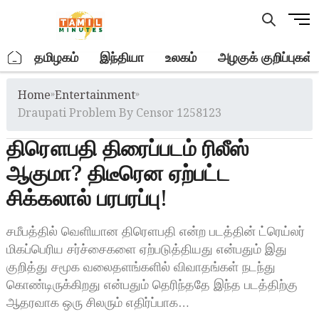
Skip
M
to
e
content
n
.
தமிழகம்
இந்தியா
உலகம்
அழகுக் குறிப்புகள்
u
B
Home
»
Entertainment
»
u
t
Draupati Problem By Censor 1258123
t
திரௌபதி திரைப்படம் ரிலீஸ்
o
n
ஆகுமா? திடீரென ஏற்பட்ட
சிக்கலால் பரபரப்பு!
சமீபத்தில் வெளியான திரௌபதி என்ற படத்தின் ட்ரெய்லர்
மிகப்பெரிய சர்ச்சைகளை ஏற்படுத்தியது என்பதும் இது
குறித்து சமூக வலைதளங்களில் விவாதங்கள் நடந்து
கொண்டிருக்கிறது என்பதும் தெரிந்ததே இந்த படத்திற்கு
ஆதரவாக ஒரு சிலரும் எதிர்ப்பாக…