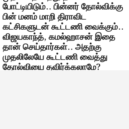
போட்டியிடும்.. பின்னர் தோல்விக்கு
பின் மனம் மாறி திராவிட
கட்சிகளுடன் கூட்டணி வைக்கும்..
விஜயகாந்த், கமல்ஹாசன் இதை
தான் செய்தார்கள்.. அதற்கு
முதலிலேயே கூட்டணி வைத்து
தோல்வியை தவிர்க்கலாமே?
விஜய்க்கு ஆலோசனை கூறிய
அரசியல் பிரபலம்.. விஜய்யும் ஓகே
சொன்னாரா?
தமிழக அரசியல் களத்தில் அண்மையில் புதிதாக
பிரவேசித்துள்ள தமிழக வெற்றி கழகத்தின் தலைவர்
விஜய்யின் அரசியல் பாதை குறித்து பல்வேறு விவாதங்கள்