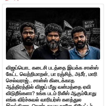
விஜய்யொட கடைசி படத்தை இயக்க சான்ஸ்
கேட்ட வெற்றிமாறன், பா ரஞ்சித், அமீர், மாரி
செல்வராஜ்.. சான்ஸ் கிடைக்காத
ஆத்திரத்தில் விஜய் மீது வன்மத்தை ஏவி
விடுறீங்களா? உங்க படம் ரிலீஸ் ஆகும்போது
எங்க விர்ச்சுவல் வாரியர்ஸ் களத்துல