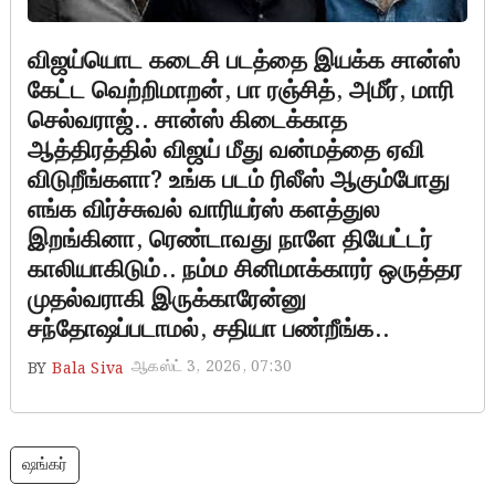
விஜய்யொட கடைசி படத்தை இயக்க சான்ஸ்
கேட்ட வெற்றிமாறன், பா ரஞ்சித், அமீர், மாரி
செல்வராஜ்.. சான்ஸ் கிடைக்காத
ஆத்திரத்தில் விஜய் மீது வன்மத்தை ஏவி
விடுறீங்களா? உங்க படம் ரிலீஸ் ஆகும்போது
எங்க விர்ச்சுவல் வாரியர்ஸ் களத்துல
இறங்கினா, ரெண்டாவது நாளே தியேட்டர்
காலியாகிடும்.. நம்ம சினிமாக்காரர் ஒருத்தர
முதல்வராகி இருக்காரேன்னு
சந்தோஷப்படாமல், சதியா பண்றீங்க..
ஆகஸ்ட் 3, 2026, 07:30
BY
Bala Siva
ஷங்கர்