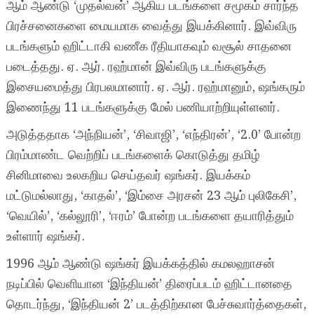
ஆம் ஆண்டு ‘முதல்வன்’ ஆகிய படங்களை சமூகம் சார்ந்த
பிரச்சனைகளை மையமாக வைத்து இயக்கினார். இவ்விரு
படங்களும் ஹிட்டாகி வணீக ரீதியாகவும் வசூல் சாதனை
படைத்தது. ஏ. ஆர். ரஹ்மான் இவ்விரு படங்களுக்கு
இசையமைத்து பிரபலமானார். ஏ. ஆர். ரஹ்மானும், ஷங்கரும்
இணைந்து 11 படங்களுக்கு மேல் பணியாற்றியுள்ளனர்.
அடுத்ததாக ‘அந்நியன்’, ‘சிவாஜி’, ‘எந்திரன்’, ‘2.0’ போன்ற
பிரம்மாண்ட வெற்றிப் படங்களைக் கொடுத்து தமிழ்
சினிமாவை உலகறிய செய்தவர் ஷங்கர். இயக்கம்
மட்டுமல்லாது, ‘காதல்’, ‘இம்சை அரசன் 23 ஆம் புலிகேசி’,
‘வெயில்’, ‘கல்லூரி’, ‘ஈரம்’ போன்ற படங்களை தயாரித்தும்
உள்ளார் ஷங்கர்.
1996 ஆம் ஆண்டு ஷங்கர் இயக்கத்தில் கமலஹாசன்
நடிப்பில் வெளியான ‘இந்தியன்’ திரைப்படம் ஹிட்டானதை
தொடர்ந்து, ‘இந்தியன் 2’ படத்திற்கான பேச்சுவார்த்தைகள்,