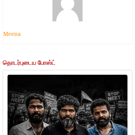
Meena
தொடர்புடைய போஸ்ட்