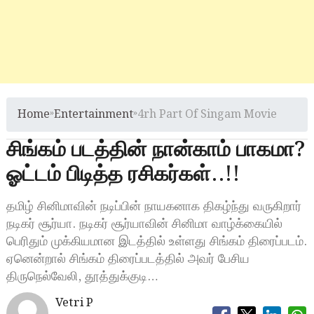
Home
»
Entertainment
»
4rh Part Of Singam Movie
சிங்கம் படத்தின் நான்காம் பாகமா?
ஓட்டம் பிடித்த ரசிகர்கள்..!!
தமிழ் சினிமாவின் நடிப்பின் நாயகனாக திகழ்ந்து வருகிறார்
நடிகர் சூர்யா. நடிகர் சூர்யாவின் சினிமா வாழ்க்கையில்
பெரிதும் முக்கியமான இடத்தில் உள்ளது சிங்கம் திரைப்படம்.
ஏனென்றால் சிங்கம் திரைப்படத்தில் அவர் பேசிய
திருநெல்வேலி, தூத்துக்குடி…
Vetri P