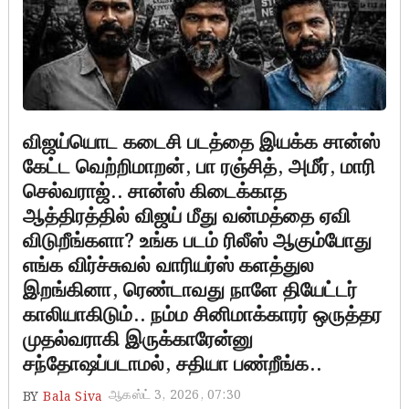
விஜய்யொட கடைசி படத்தை இயக்க சான்ஸ்
கேட்ட வெற்றிமாறன், பா ரஞ்சித், அமீர், மாரி
செல்வராஜ்.. சான்ஸ் கிடைக்காத
ஆத்திரத்தில் விஜய் மீது வன்மத்தை ஏவி
விடுறீங்களா? உங்க படம் ரிலீஸ் ஆகும்போது
எங்க விர்ச்சுவல் வாரியர்ஸ் களத்துல
இறங்கினா, ரெண்டாவது நாளே தியேட்டர்
காலியாகிடும்.. நம்ம சினிமாக்காரர் ஒருத்தர
முதல்வராகி இருக்காரேன்னு
சந்தோஷப்படாமல், சதியா பண்றீங்க..
ஆகஸ்ட் 3, 2026, 07:30
BY
Bala Siva