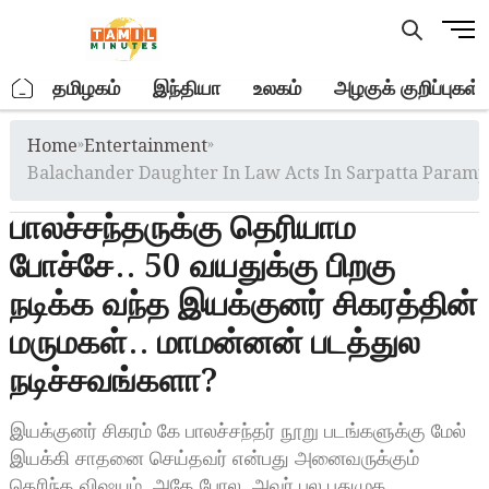
Skip
M
to
e
content
n
.
தமிழகம்
இந்தியா
உலகம்
அழகுக் குறிப்புகள்
u
B
Home
»
Entertainment
»
u
t
Balachander Daughter In Law Acts In Sarpatta Paramp
t
பாலச்சந்தருக்கு தெரியாம
o
n
போச்சே.. 50 வயதுக்கு பிறகு
நடிக்க வந்த இயக்குனர் சிகரத்தின்
மருமகள்.. மாமன்னன் படத்துல
நடிச்சவங்களா?
இயக்குனர் சிகரம் கே பாலச்சந்தர் நூறு படங்களுக்கு மேல்
இயக்கி சாதனை செய்தவர் என்பது அனைவருக்கும்
தெரிந்த விஷயம். அதே போல, அவர் பல புதுமுக