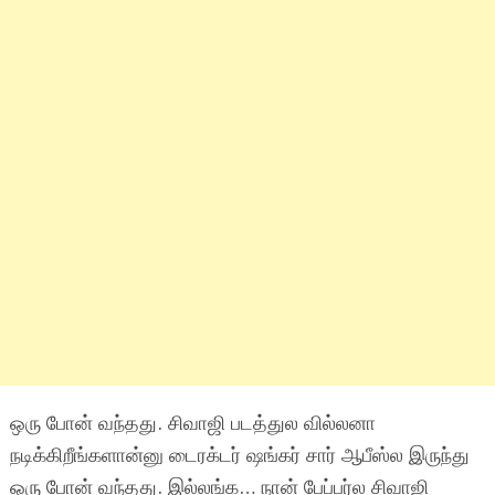
ஒரு போன் வந்தது. சிவாஜி படத்துல வில்லனா
நடிக்கிறீங்களான்னு டைரக்டர் ஷங்கர் சார் ஆபீஸ்ல இருந்து
ஒரு போன் வந்தது. இல்லங்க… நான் பேப்பர்ல சிவாஜி