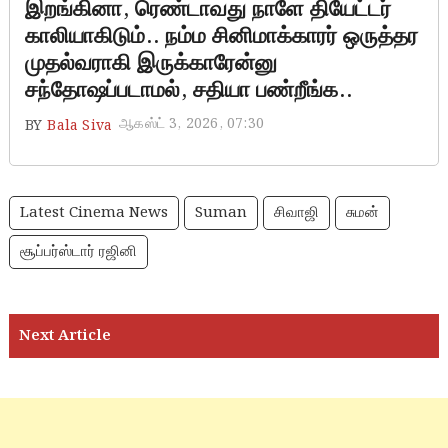
இறங்கினா, ரெண்டாவது நாளே தியேட்டர்
காலியாகிடும்.. நம்ம சினிமாக்காரர் ஒருத்தர
முதல்வராகி இருக்காரேன்னு
சந்தோஷப்படாமல், சதியா பண்றீங்க..
ஆகஸ்ட் 3, 2026, 07:30
BY
Bala Siva
Latest Cinema News
Suman
சிவாஜி
சுமன்
சூப்பர்ஸ்டார் ரஜினி