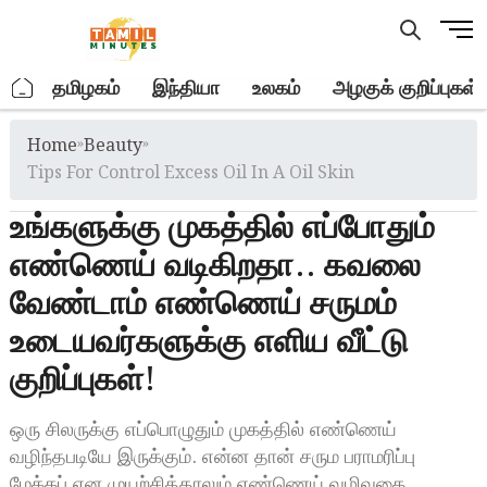
Skip
M
to
e
content
n
.
தமிழகம்
இந்தியா
உலகம்
அழகுக் குறிப்புகள்
u
B
Home
»
Beauty
»
u
t
Tips For Control Excess Oil In A Oil Skin
t
உங்களுக்கு முகத்தில் எப்போதும்
o
n
எண்ணெய் வடிகிறதா.. கவலை
வேண்டாம் எண்ணெய் சருமம்
உடையவர்களுக்கு எளிய வீட்டு
குறிப்புகள்!
ஒரு சிலருக்கு எப்பொழுதும் முகத்தில் எண்ணெய்
வழிந்தபடியே இருக்கும். என்ன தான் சரும பராமரிப்பு
மேக்கப் என முயற்சித்தாலும் எண்ணெய் வழிவதை