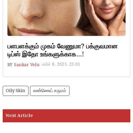
பளபளக்கும் முகம் வேணுமா? பக்குவமான
டிப்ஸ் இதோ உங்களுக்காக…!
மார்ச் 8, 2025, 23:01
BY
Sankar Velu
Oily Skin
எண்ணெய் சருமம்