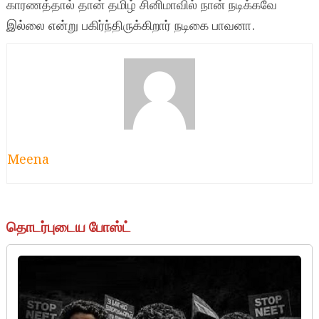
காரணத்தால் தான் தமிழ் சினிமாவில் நான் நடிக்கவே
இல்லை என்று பகிர்ந்திருக்கிறார் நடிகை பாவனா.
Meena
தொடர்புடைய போஸ்ட்