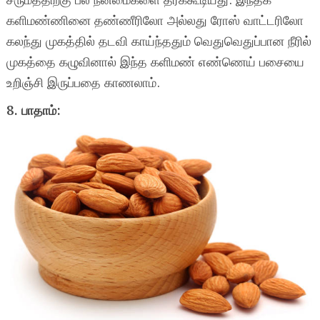
சருமத்திற்கு பல நன்மைகளை தரக்கூடியது. இந்தக்
களிமண்ணினை தண்ணீரிலோ அல்லது ரோஸ் வாட்டரிலோ
கலந்து முகத்தில் தடவி காய்ந்ததும் வெதுவெதுப்பான நீரில்
முகத்தை கழுவினால் இந்த களிமண் எண்ணெய் பசையை
உறிஞ்சி இருப்பதை காணலாம்.
8. பாதாம்: