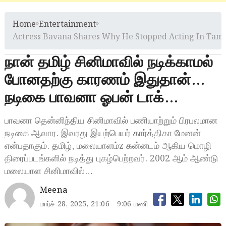
Home
»
Entertainment
»
Actress Bavana Shares Why He Stopped Acting In Tam
நான் தமிழ் சினிமாவில் நடிக்காமல்
போனதற்கு காரணம் இதுதான்…
நடிகை பாவனா ஓபன் டாக்…
பாவனா தென்னிந்திய சினிமாவில் பணியாற்றும் பிரபலமான
நடிகை ஆவார. இவரது இயற்பெயர் கார்த்திகா மேனன்
என்பதாகும். தமிழ், மலையாளம்z கன்னடம் ஆகிய மொழி
திரைப்படங்களில் நடித்து புகழ்பெற்றவர். 2002 ஆம் ஆண்டு
மலையாள சினிமாவில்…
Meena
மார்ச் 28, 2025, 21:06
9:06 மணி