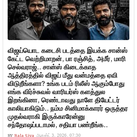
விஜய்யொட கடைசி படத்தை இயக்க சான்ஸ்
கேட்ட வெற்றிமாறன், பா ரஞ்சித், அமீர், மாரி
செல்வராஜ்.. சான்ஸ் கிடைக்காத
ஆத்திரத்தில் விஜய் மீது வன்மத்தை ஏவி
விடுறீங்களா? உங்க படம் ரிலீஸ் ஆகும்போது
எங்க விர்ச்சுவல் வாரியர்ஸ் களத்துல
இறங்கினா, ரெண்டாவது நாளே தியேட்டர்
காலியாகிடும்.. நம்ம சினிமாக்காரர் ஒருத்தர
முதல்வராகி இருக்காரேன்னு
சந்தோஷப்படாமல், சதியா பண்றீங்க..
ஆகஸ்ட் 3, 2026, 07:30
BY
Bala Siva