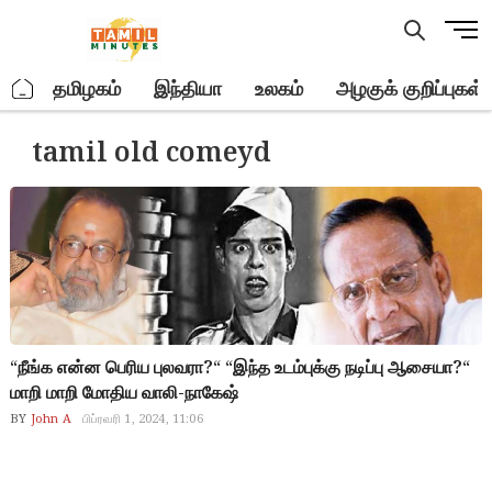
Skip
M
to
e
content
n
.
தமிழகம்
இந்தியா
உலகம்
அழகுக் குறிப்புகள்
u
B
tamil old comeyd
u
t
t
o
n
“நீங்க என்ன பெரிய புலவரா?“ “இந்த உடம்புக்கு நடிப்பு ஆசையா?“
மாறி மாறி மோதிய வாலி-நாகேஷ்
BY
John A
பிப்ரவரி 1, 2024, 11:06