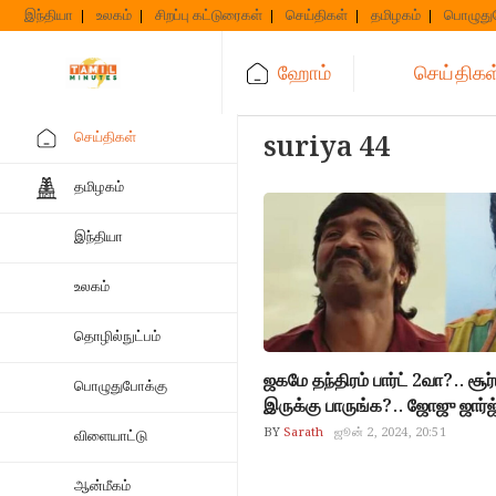
Skip
இந்தியா
உலகம்
சிறப்பு கட்டுரைகள்
செய்திகள்
தமிழகம்
பொழுது
to
content
ஹோம்
செய்திகள
செய்திகள்
suriya 44
தமிழகம்
இந்தியா
உலகம்
தொழில்நுட்பம்
ஜகமே தந்திரம் பார்ட் 2வா?.. சூர்
பொழுதுபோக்கு
இருக்கு பாருங்க?.. ஜோஜு
BY
Sarath
ஜூன் 2, 2024, 20:51
விளையாட்டு
ஆன்மீகம்