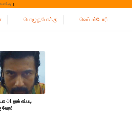
போக்கு
்
பொழுதுபோக்கு
வெப் ஸ்டோரி
யா 44 லுக் எப்படி
 ஜார்ஜ் வேற!