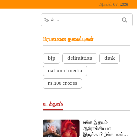
ஆகஸ்ட் 07, 2026
தேடல்
M
…
e
n
பிரபலமான தலைப்புகள்
u
B
u
bjp
delimittion
dmk
t
t
national media
o
n
rs.100 crores
உடல்நலம்
உங்க இதயம்
ஆரோக்கியமா
இருக்கா? நீங்க பண்ண