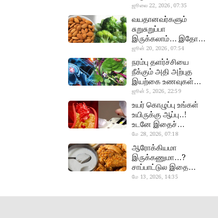
வேண்டிய எளிய 5
ஜூலை 22, 2026, 07:35
heart beat
டெஸ்ட்!
வயதானவர்களும்
சுறுசுறுப்பா
இருக்கலாம்… இதோ
சூப்பர் உணவுகள்!
ஜூன் 20, 2026, 07:54
almond, procoli
நரம்பு தளர்ச்சியை
நீக்கும் அதி அற்புத
இயற்கை உணவுகள்…
தவற விட்டுறாதீங்க!
ஜூன் 5, 2026, 22:59
narambuthalar
உயர் கொழுப்பு உங்கள்
chi,
உயிருக்கு ஆப்பு..!
pasalaikeerai
உடனே இதைச்
செய்யுங்க!
மே 28, 2026, 07:18
cholestral
ஆரோக்கியமா
இருக்கணுமா…?
சாப்பாட்டுல இதை
எல்லாம்
மே 13, 2026, 14:35
curd, chicken
சேர்த்துடாதீங்க…!