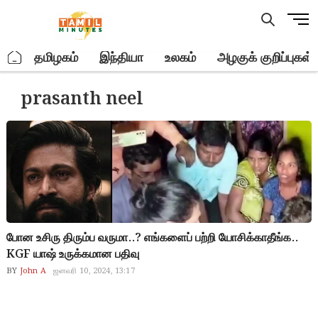
Skip
M
to
e
content
n
.
தமிழகம்
இந்தியா
உலகம்
அழகுக் குறிப்புகள்
u
B
prasanth neel
u
t
t
o
n
போன உசிரு திரும்ப வருமா..? எங்களைப் பற்றி யோசிக்காதீங்க..
KGF யாஷ் உருக்கமான பதிவு
BY
John A
ஜனவரி 10, 2024, 13:17