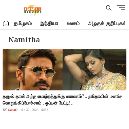
Skip
M
to
e
content
n
.
தமிழகம்
இந்தியா
உலகம்
அழகுக் குறிப்புகள்
u
B
Namitha
u
t
t
o
n
தனுஷ் தான் அந்த ஏமாற்றத்துக்கு காரணம்?.. நமிதாவின் மனசே
நொறுங்கிப்போச்சாம்.. ஓப்பன் பேட்டி!..
BY
Sarath
மே 22, 2024, 18:53