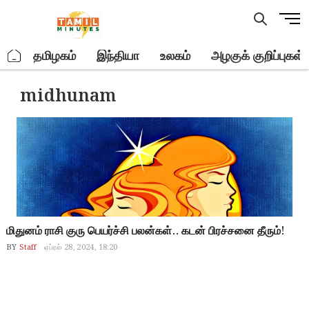
Skip
M
to
e
content
n
.
தமிழகம்
இந்தியா
உலகம்
அழகுக் குறிப்புகள்
u
B
midhunam
u
t
t
o
n
மிதுனம் ராசி குரு பெயர்ச்சி பலன்கள்.. கடன் பிரச்சனை தீரும்!
BY
Staff
ஏப்ரல் 28, 2024, 18:20