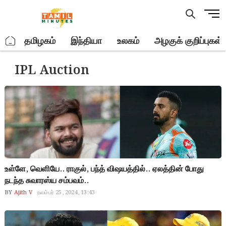
Skip
M
to
e
content
n
.
தமிழகம்
இந்தியா
உலகம்
அழகுக் குறிப்புகள்
u
B
IPL Auction
u
t
t
o
n
உள்ளே, வெளியே.. ராகுல், பந்த் விஷயத்தில்.. ஏலத்தின் போது
நடந்த சுவாரஸ்ய சம்பவம்..
BY
Ajith V
நவம்பர் 25, 2024, 13:43