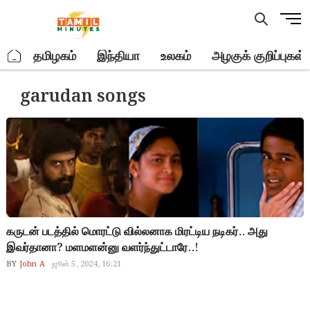
Skip
M
to
e
content
n
.
தமிழகம்
இந்தியா
உலகம்
அழகுக் குறிப்புகள்
u
B
garudan songs
u
t
t
o
n
கருடன் படத்தில் மொரட்டு வில்லனாக மிரட்டிய நடிகர்.. அது
இவர்தானா? மளமளன்னு வளர்ந்துட்டாரே..!
BY
John A
ஜூன் 5, 2024, 16:21