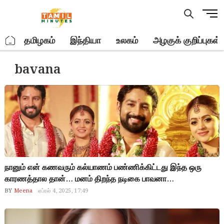
Skip
M
to
e
content
n
.
தமிழகம்
இந்தியா
உலகம்
அழகுக் குறிப்புகள்
u
B
bavana
u
t
t
o
n
நானும் என் கணவரும் கல்யாணம் பண்ணிக்கிட்டது இந்த ஒரு
காரணத்தால தான்… மனம் திறந்த நடிகை பாவனா…
BY
Meena
ஏப்ரல் 4, 2025, 17:49