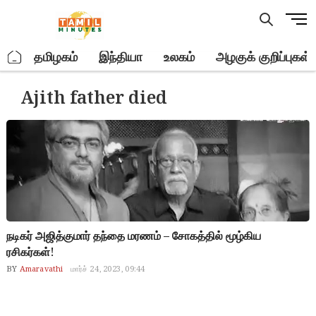
Skip
M
to
e
content
n
.
தமிழகம்
இந்தியா
உலகம்
அழகுக் குறிப்புகள்
u
B
Ajith father died
u
t
t
o
n
நடிகர் அஜித்குமார் தந்தை மரணம் – சோகத்தில் மூழ்கிய
ரசிகர்கள்!
BY
Amaravathi
மார்ச் 24, 2023, 09:44