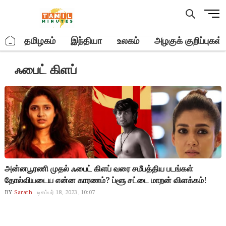
Skip
M
to
e
content
n
.
தமிழகம்
இந்தியா
உலகம்
அழகுக் குறிப்புகள்
u
B
ஃபைட் கிளப்
u
t
t
o
n
அன்னபூரணி முதல் ஃபைட் கிளப் வரை சமீபத்திய படங்கள்
தோல்வியடைய என்ன காரணம்? ப்ளூ சட்டை மாறன் விளக்கம்!
BY
Sarath
டிசம்பர் 18, 2023, 10:07