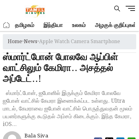
Skip
M
to
e
content
n
.
தமிழகம்
இந்தியா
உலகம்
அழகுக் குறிப்புகள்
u
B
Home
»
News
»
Apple Watch Camera Smartphone
u
t
ஸ்மார்ட்போன் போலவே ஆப்பிள்
t
o
வாட்சிலும் கேமிரா.. அசத்தல்
n
அப்டேட்..!
ஸ்மார்ட்போன், ஐபோனில் இருக்கும் கேமிரா போலவே
ஐபோன் வாட்சில் கேமரா இணைக்கப்பட உள்ளது. Ultra
மாடல், கேமராவை ஐபோன் வாட்சில் பொருத்துவதன் மூலம்
பயனர்களுக்கு கூடுதல் அம்சம் கிடைக்கும். இந்த கேமரா,
iOS…
Bala Siva