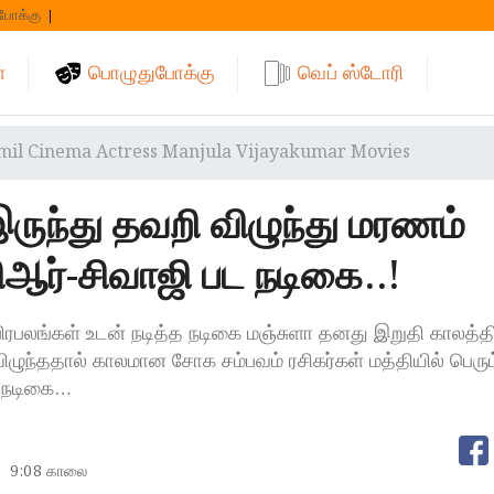
போக்கு
்
பொழுதுபோக்கு
வெப் ஸ்டோரி
mil Cinema Actress Manjula Vijayakumar Movies
இருந்து தவறி விழுந்து மரணம்
ஆர்-சிவாஜி பட நடிகை..!
 பிரபலங்கள் உடன் நடித்த நடிகை மஞ்சுளா தனது இறுதி காலத்தி
விழுந்ததால் காலமான சோக சம்பவம் ரசிகர்கள் மத்தியில் பெரும
. நடிகை…
9:08 காலை