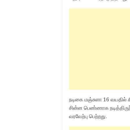
நடிகை மஞ்சுளா 16 வயதில் சி
சின்ன பெண்ணாக நடித்திருந்த
வரவேற்பு பெற்றது.