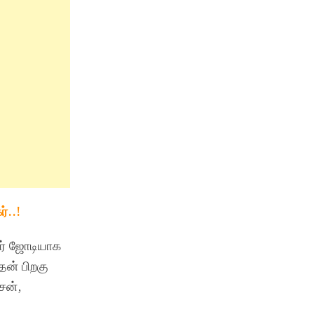
்..!
ஆர் ஜோடியாக
தன் பிறகு
சன்,