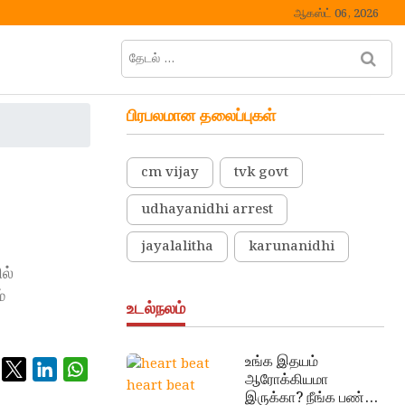
ஆகஸ்ட் 06, 2026
தேடல்
M
…
e
n
பிரபலமான தலைப்புகள்
u
B
u
cm vijay
tvk govt
t
t
udhayanidhi arrest
o
n
jayalalitha
karunanidhi
ல்
்
உடல்நலம்
உங்க இதயம்
ஆரோக்கியமா
heart beat
இருக்கா? நீங்க பண்ண