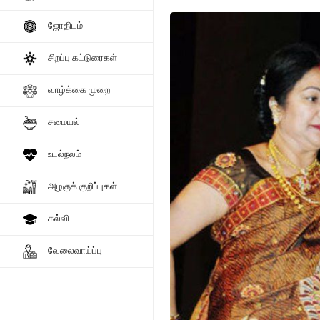
ஜோதிடம்
சிறப்பு கட்டுரைகள்
வாழ்க்கை முறை
சமையல்
உடல்நலம்
அழகுக் குறிப்புகள்
கல்வி
வேலைவாய்ப்பு