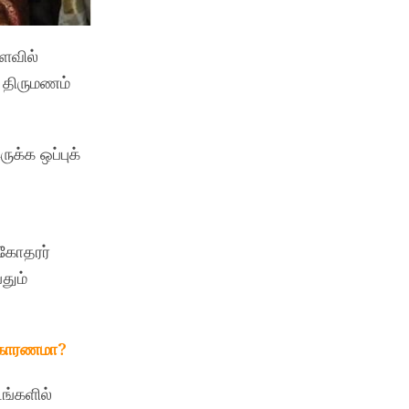
அளவில்
ு திருமணம்
க்க ஒப்புக்
சகோதரர்
தும்
் காரணமா?
ங்களில்