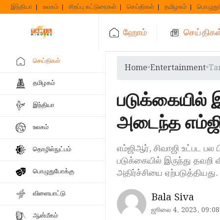
Skip
இந்தியா
உலகம்
சிறப்பு கட்டுரைகள்
செய்திகள்
தமிழகம்
பொழுது
to
content
ஹோம்
செய்திகள
செய்திகள்
Home
»
Entertainment
»
Ta
தமிழகம்
படுக்கையில் 
இந்தியா
அடைந்த எம்ஜி
உலகம்
எம்ஜிஆர், சிவாஜி உட்பட பல
தொழில்நுட்பம்
படுக்கையில் இருந்து தவறி 
அதிர்ச்சியை ஏற்படுத்தியது
பொழுதுபோக்கு
விளையாட்டு
Bala Siva
ஜூலை 4, 2023, 09:08
ஆன்மீகம்