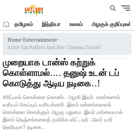
Skip
M
to
e
content
n
.
தமிழகம்
இந்தியா
உலகம்
அழகுக் குறிப்புகள்
u
B
Home
»
Entertainment
»
u
t
Actor Sai Pallavi And Her Cinema Travel
t
முறையாக டான்ஸ் கற்றுக்
o
n
கொள்ளாமல்…. தனுஷ் உடன் டப்
கொடுத்து ஆடிய நடிகை..!
சிரிப்பால் கொள்ளை கொண்ட அழகி இவர். கண்களால்
வசியம் செய்யும் வசியக்காரி. இளம் உள்ளங்களைக்
கொள்ளை கொள்ளும் அழகு பதுமை. இவர் பார்வையால்
இளம் நெஞ்சங்களைத் தவிக்க விட்டவர். அவர் யார்
தெரியுமா? நடிகை…