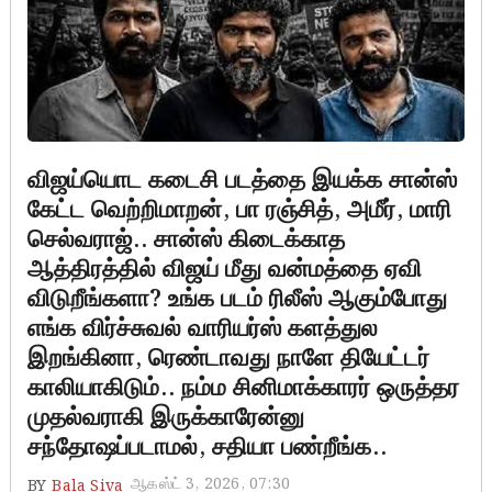
விஜய்யொட கடைசி படத்தை இயக்க சான்ஸ்
கேட்ட வெற்றிமாறன், பா ரஞ்சித், அமீர், மாரி
செல்வராஜ்.. சான்ஸ் கிடைக்காத
ஆத்திரத்தில் விஜய் மீது வன்மத்தை ஏவி
விடுறீங்களா? உங்க படம் ரிலீஸ் ஆகும்போது
எங்க விர்ச்சுவல் வாரியர்ஸ் களத்துல
இறங்கினா, ரெண்டாவது நாளே தியேட்டர்
காலியாகிடும்.. நம்ம சினிமாக்காரர் ஒருத்தர
முதல்வராகி இருக்காரேன்னு
சந்தோஷப்படாமல், சதியா பண்றீங்க..
ஆகஸ்ட் 3, 2026, 07:30
BY
Bala Siva