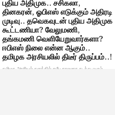
புதிய அதிமுக.. சசிகலா,
தினகரன், ஓபிஎஸ் எடுக்கும் அதிரடி
முடிவு.. தவெகவுடன் புதிய அதிமுக
கூட்டணியா? வேலுமணி,
தங்கமணி வெளியேறுவார்களா?
ஈபிஎஸ் நிலை என்ன ஆகும்..
தமிழக அரசியலில் திடீர் திருப்பம்..!
தமிழக அரசியல் களத்தில் சமீப காலமாக நடந்து வரும்
பரபரப்பான நிகழ்வுகள், அ.தி.மு.க.வில் ஒரு புதிய பிளவு
மற்றும் மறுசீரமைப்புக்கான வாய்ப்புகளை உருவாக்கியுள்ளன.
கட்சியின் மூத்த தலைவர்களில் ஒருவரான
செங்கோட்டையன் தலைமையில், சசிகலா, டி.டி.வி.…
Bala Siva
செப்டம்பர் 8, 2025, 07:44
7:44 காலை