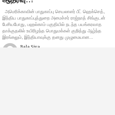
ஆதரவு..!
அமெரிக்காவின் பாதுகாப்பு செயலாளர் பீட் ஹெக்செத்,
இந்திய பாதுகாப்புத்துறை அமைச்சர் ராஜ்நாத் சிங்குடன்
பேசியபோது, பஹல்காம் பகுதியில் நடந்த பயங்கரவாத
தாக்குதலில் உயிரிழந்த பொதுமக்கள் குறித்து ஆழ்ந்த
இரங்கலும், இந்தியாவுக்கு தனது முழுமையான…
Bala Siva
மே 1, 2025, 21:50
9:50 மணி