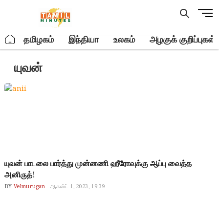
Skip
M
to
e
content
n
.
தமிழகம்
இந்தியா
உலகம்
அழகுக் குறிப்புகள்
u
B
யுவன்
u
t
t
o
n
யுவன் பாடலை பார்த்து முன்னணி ஹீரோவுக்கு ஆப்பு வைத்த
அனிருத்!
BY
Velmurugan
ஆகஸ்ட் 1, 2023, 19:39